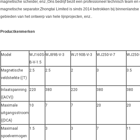
magnetische scheider, enz.;Ons bedrijf bezit een professioneel technisch team e
magnetische separator.Zhongtai Limited is sinds 2014 betrokken bij binnenlandse
gebieden van het ontwerp van hele lijnprojecten, enz..
Productkenmerken
Model
WJ160S-
WJ89B-V-3
WJ190B-V-3
WJ250-V-7
WJ250-
B-V-1.5
Magnetische
2.5
2.5
2
3
3.5
veldsterkte ((T)
Inlaatspanning
220
380
220
380
380
((ACV))
Maximale
10
7
7
20
20
uitgangsstroom
((DCA)
Maximaal
1.5
3
3
7
11
spoelvermogen