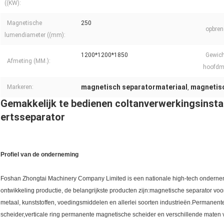
((KW):
Magnetische
250
opbren
lumendiameter ((mm):
1200*1200*1850
Gewich
Afmeting (MM.):
hoofdma
magnetisch separatormateriaal
magnetisc
Markeren:
,
Gemakkelijk te bedienen coltanverwerkingsinsta
ertsseparator
Profiel van de onderneming
Foshan Zhongtai Machinery Company Limited is een nationale high-tech ondernemi
ontwikkeling productie, de belangrijkste producten zijn:magnetische separator voo
metaal, kunststoffen, voedingsmiddelen en allerlei soorten industrieën.Permanent
scheider,verticale ring permanente magnetische scheider en verschillende maten v