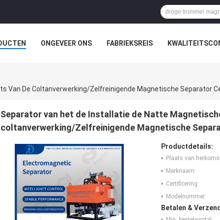
DUCTEN
ONGEVEER ONS
FABRIEKSREIS
KWALITEITSCO
Erts Van De Coltanverwerking/Zelfreinigende Magnetische Separator
Separator van het de Installatie de Natte Magnetisch
coltanverwerking/Zelfreinigende Magnetische Separ
Productdetails:
Plaats van herkoms
Merknaam:
Certificering:
Modelnummer:
Betalen & Verzen
Min. bestelaantal: