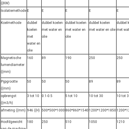
((KW)
Isolatiemethode
E
E
E
E
E
Koelmethode
dubbel
dubbel koelen
dubbel koelen
dubbel koelen
dubbel 
koelen
met water en
met water en
met water en olie
met wat
met
olie
olie
water en
olie
Magnetische
160
89
190
250
250
lumendiameter
((mm)
Pijpgrootte
50
50
50
89
89
((mm)
opbrengst
3 tot 10
0.1-0.5
5 tot 10
10 tot 30
10 tot 
((m3/h)
afmeting ((mm)
946 ((H)
500*500*1000
860*860*1540
1200*1200*1850
1200*1
Hoofdgewicht
180
250
510
1050
1210
van de machine