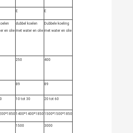
E
E
koelen
dubbel koelen
Dubbele koeling
er en olie
met water en olie
met water en olie
250
400
89
89
30
10 tot 30
20 tot 60
200*1850
1400*1400*1850
1500*1500*1850
1500
3000