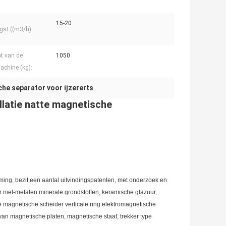
15-20
gst ((m3/h):
t van de
1050
chine (kg):
he separator voor ijzererts
llatie natte magnetische
ng, bezit een aantal uitvindingspatenten, met onderzoek en
r niet-metalen minerale grondstoffen, keramische glazuur,
e magnetische scheider verticale ring elektromagnetische
an magnetische platen, magnetische staaf, trekker type