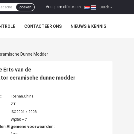
Vraag een offerte aan
Zoeken
|
Dutch
NTROLE
CONTACTEER ONS
NIEUWS & KENNIS
 Ceramische Dunne Modder
e Erts van de
ator ceramische dunne modder
t:
Foshan.China
ZT
ISO9001：2008
Wj250-v-7
den Algemene voorwaarden:
1pcs