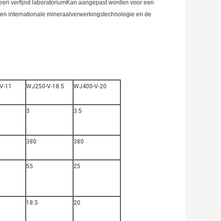
n een verfijnd laboratoriumKan aangepast worden voor een
 en internationale mineraalverwerkingstechnologie en de
V-11
WJ250-V-18.5
WJ400-V-20
3
3.5
380
380
55
25
18.5
20