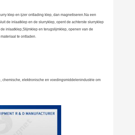
slurry klep en ijzer ontlading klep, dan magnetiseren.Na een
 sluit de inlaatklep en de slurryklep, opent de achterste slurryklep
 de inlaatklep,Slijmklep en terugslijmklep, openen van de
ateriaal te ontladen.
n-, chemische, elektronische en voedingsmiddelenindustrie om