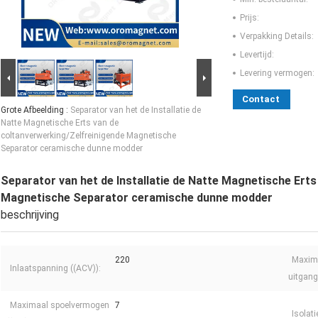
Prijs:
Verpakking Details:
Levertijd:
Levering vermogen:
Contact
Grote Afbeelding :
Separator van het de Installatie de
Natte Magnetische Erts van de
coltanverwerking/Zelfreinigende Magnetische
Separator ceramische dunne modder
Separator van het de Installatie de Natte Magnetische Ert
Magnetische Separator ceramische dunne modder
beschrijving
220
Maxim
Inlaatspanning ((ACV)):
uitgang
Maximaal spoelvermogen
7
Isolat