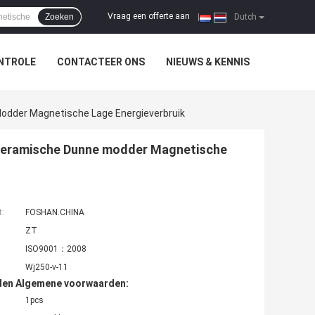
Vraag een offerte aan
Zoeken
|
Dutch
NTROLE
CONTACTEER ONS
NIEUWS & KENNIS
 Modder Magnetische Lage Energieverbruik
et Ceramische Dunne modder Magnetische
t:
FOSHAN.CHINA
ZT
ISO9001：2008
Wj250-v-11
den Algemene voorwaarden:
1pcs