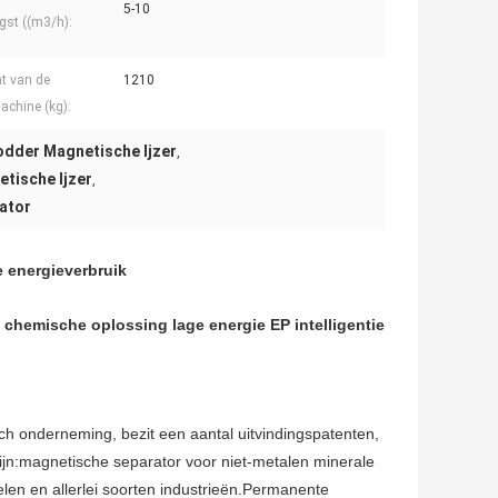
5-10
gst ((m3/h):
t van de
1210
chine (kg):
odder Magnetische Ijzer
,
etische Ijzer
,
rator
e energieverbruik
 chemische oplossing lage energie EP intelligentie
h onderneming, bezit een aantal uitvindingspatenten,
zijn:magnetische separator voor niet-metalen minerale
len en allerlei soorten industrieën.Permanente