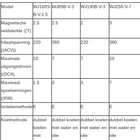
Model
WJ160S-
WJ89B-V-3
WJ190B-V-3
WJ250-V-7
B-V-1.5
Magnetische
2.5
2.5
2
3
veldsterkte ((T)
Inlaatspanning
220
380
220
380
((ACV))
Maximale
10
7
7
20
uitgangsstroom
((DCA)
Maximaal
1.5
3
3
7
spoelvermogen
((KW)
Isolatiemethode
E
E
E
E
Koelmethode
dubbel
dubbel koelen
dubbel koelen
dubbel koelen
koelen
met water en
met water en
met water en
met
olie
olie
olie