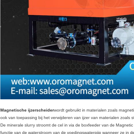
Magnetische ijzerscheider
wordt gebruikt in materialen zoals magnetit
ook van toepassing bij het verwijderen van ijzer van materialen zoals
De minerale slurry stroomt de cel in via de boxfeeder van de Magnetic 
functie van de waterstroom van de voedingswaterpijp wanneer ze in d