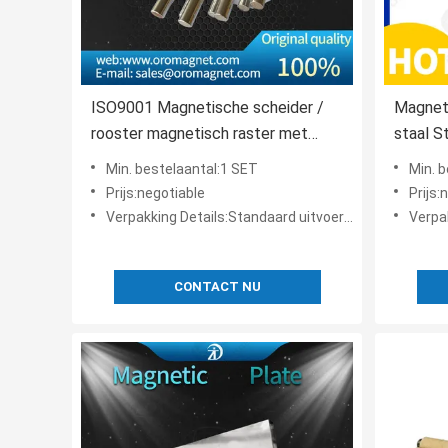
ISO9001 Magnetische scheider /
Magneti
rooster magnetisch raster met
staal S
roestvrijstalen plaat sterke
Scheidi
Min. bestelaantal:1 SET
Min. 
intensiteit
Magnet
Prijs:negotiable
Prijs:
Verpakking Details:Standaard uitvoerend pakket
Verpak
CONTACT NU