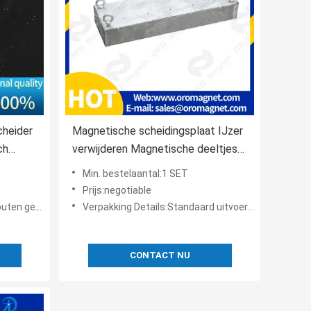
heider
Magnetische scheidingsplaat IJzer
ch
verwijderen Magnetische deeltjes
voor poeder als geneesmiddel
Min. bestelaantal:1 SET
Prijs:negotiable
ten geval
Verpakking Details:Standaard uitvoerend pakket
CONTACT NU