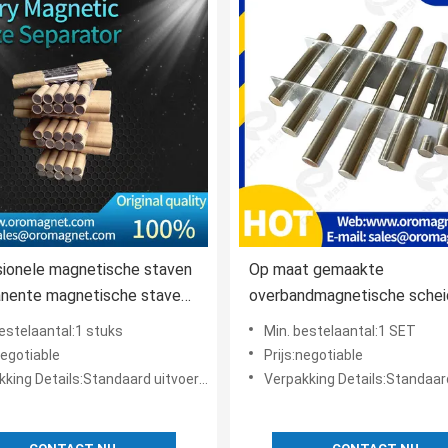
ionele magnetische staven
Op maat gemaakte
anente magnetische staven
overbandmagnetische schei
 sterke intensiteit
sterk permanent magnetisc
estelaantal:1 stuks
Min. bestelaantal:1 SET
raster/balk
negotiable
Prijs:negotiable
ing Details:Standaard uitvoerend pakket
Verpakking Details:Standaard uitvoe