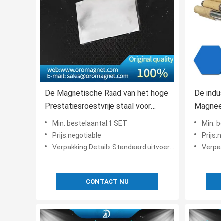
De Magnetische Raad van het hoge
De indu
Prestatiesroestvrije staal voor
Magneet
Elektromagnetische Separator
Neodym
Min. bestelaantal:1 SET
Min. 
Voedse
Prijs:negotiable
Prijs:
Verpakking Details:Standaard uitvoerend pakket
Verpakk
CONTACT NU