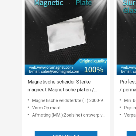
Magnetische scheider Sterke
Profess
magneet Magnetische platen /
/ perm
platen
met een
Magnetische veldsterkte (T):3000-9000 gauss
Min. b
Vorm:Op maat
Prijs:
Afmeting (MM.):Zoals het ontwerp vereist
Verpakk