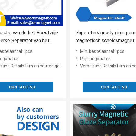
sche van de het Roestvrije
Supersterk neodymium per
terke Separator van het
magnetisch scheidsmagnet
ngsmateriaal de Magneet
bestelaantal:1pcs
Min. bestelaantal:1pcs
ische Raad
negotiable
Prijs:negotiable
king Details:Film en houten geval
Verpakking Details:Film en hou
CONTACT NU
CONTACT NU