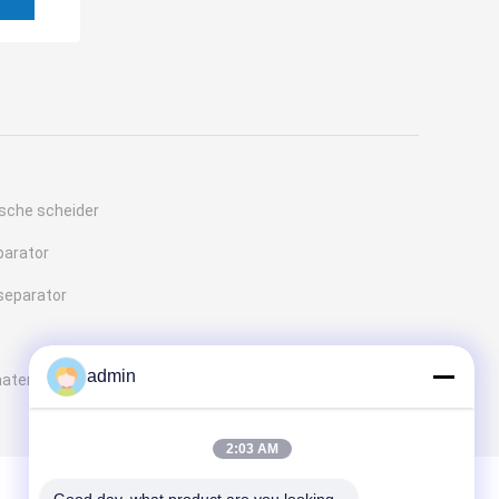
sche scheider
parator
separator
admin
ateriaal
2:03 AM