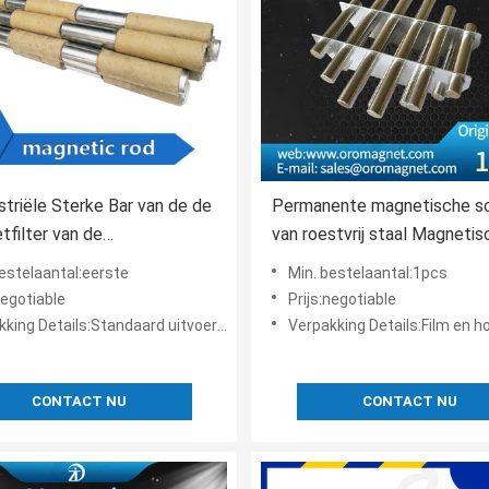
striële Sterke Bar van de de
Permanente magnetische sc
filter van de
van roestvrij staal Magnetis
iumseparator/Staaf voor
raster / staaf / staaf
bestelaantal:eerste
Min. bestelaantal:1pcs
lverwerking
negotiable
Prijs:negotiable
ing Details:Standaard uitvoerend pakket
Verpakking Details:Film en hou
CONTACT NU
CONTACT NU