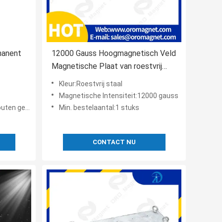
manent
12000 Gauss Hoogmagnetisch Veld
Magnetische Plaat van roestvrij
staal Voor het scheiden van
Kleur:Roestvrij staal
ijzerslakken
Magnetische Intensiteit:12000 gauss
ten geval
Min. bestelaantal:1 stuks
CONTACT NU