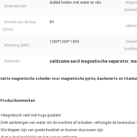
dubbel koelen met water en olie
Magne
Koelmethode:
lumend
Grootte van de buis
89
opbren
((mm):
1200*1200* 1850
Gewich
Afmeting (MM.):
hoofdma
zeldzame aard magnetische separator
ma
Markeren:
,
natte magnetische scheider voor magnetische pyrite, kaolienerts en titanium
Productkenmerken
1Magnetisch veld met hoge gradiënt.
2Het aanbrengen van water om de machine af te koelen, verhoogde de levensduur
3De kleppen zijn van goede kwaliteit en kunnen duurzaam zijn.