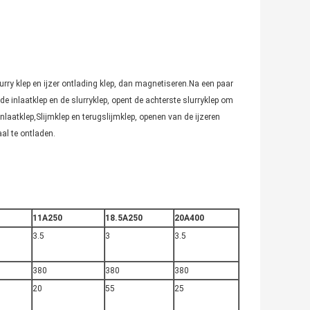
lurry klep en ijzer ontlading klep, dan magnetiseren.Na een paar
t de inlaatklep en de slurryklep, opent de achterste slurryklep om
nlaatklep,Slijmklep en terugslijmklep, openen van de ijzeren
l te ontladen.
11A250
18.5A250
20A400
3.5
3
3.5
380
380
380
20
55
25