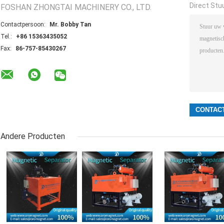
Direct Stu
FOSHAN ZHONGTAI MACHINERY CO., LTD.
Contactpersoon:
Mr. Bobby Tan
Tel.:
+86 15363435052
Fax:
86-757-85430267
Andere Producten