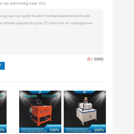
ur uw aanvraag naar ons
(
0
/ 3000)