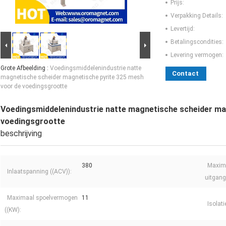
Prijs:
Verpakking Details:
Levertijd:
Betalingscondities:
Levering vermogen:
Grote Afbeelding :
Voedingsmiddelenindustrie natte
Contact
magnetische scheider magnetische pyrite 325 mesh
voor de voedingsgrootte
Voedingsmiddelenindustrie natte magnetische scheider ma
voedingsgrootte
beschrijving
380
Maxim
Inlaatspanning ((ACV)):
uitgang
Maximaal spoelvermogen
11
Isolat
((KW):