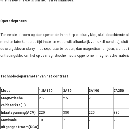
4Het is heel makkelijk om het ijzer te ontlasten.
Operatieproces
Ten eerste, stroom op, dan openen de inlaatklep en slurry klep, sluit de achterste s
minuten later kunt u de tijd instellen wat u wilt afhankelijk van uzelf conditie), slui
de overgebleven slurry in de separator te lossen, dan magnetisch snijden, sluit de i
ontladingsklep om het op de magnetische media opgenomen magnetische materiaa
Technologieparameter van het contrast
Model
1.5A160
3A89
3A190
7A250
Magnetische
2.5
2.5
2
3
veldsterkte
(T)
Inlaatspanning
(ACV)
220
380
220
380
Maximale
10
7
7
20
uitgangsstroom
(DCA)