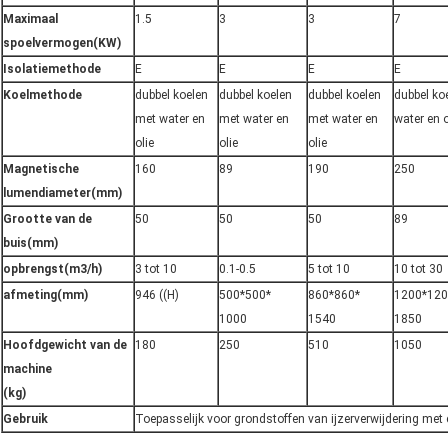
Maximaal
1.5
3
3
7
spoelvermogen
(KW)
Isolatiemethode
E
E
E
E
Koelmethode
dubbel koelen
dubbel koelen
dubbel koelen
dubbel ko
met water en
met water en
met water en
water en o
olie
olie
olie
Magnetische
160
89
190
250
lumendiameter
(mm)
Grootte van de
50
50
50
89
buis
(mm)
opbrengst
(m3/h)
3 tot 10
0.1-0.5
5 tot 10
10 tot 30
afmeting
(mm)
946 ((H)
500*500*
860*860*
1200*120
1000
1540
1850
Hoofdgewicht van de
180
250
510
1050
machine
(kg)
Gebruik
Toepasselijk voor grondstoffen van ijzerverwijdering me