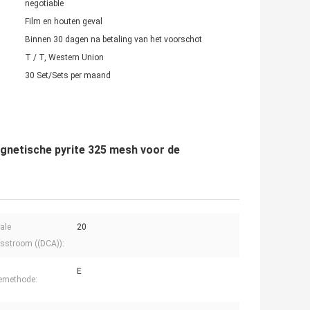
negotiable
Film en houten geval
Binnen 30 dagen na betaling van het voorschot
T / T, Western Union
30 Set/Sets per maand
gnetische pyrite 325 mesh voor de
ale
20
sstroom ((DCA)):
E
iemethode: