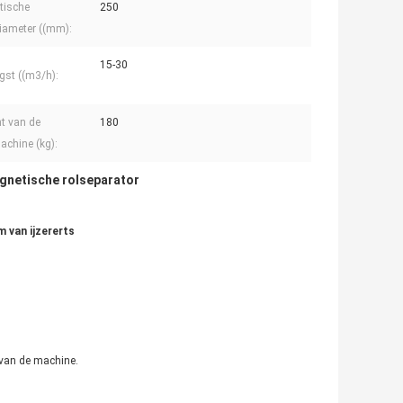
tische
250
iameter ((mm):
15-30
gst ((m3/h):
t van de
180
chine (kg):
gnetische rolseparator
 van ijzererts
 van de machine.