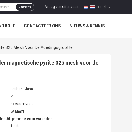
Vraag een offerte aan
Zoeken
|
Dutch
NTROLE
CONTACTEER ONS
NIEUWS & KENNIS
ite 325 Mesh Voor De Voedingsgrootte
er magnetische pyrite 325 mesh voor de
t:
Foshan.China
ZT
ISO9001:2008
WJ400T
den Algemene voorwaarden:
1 set