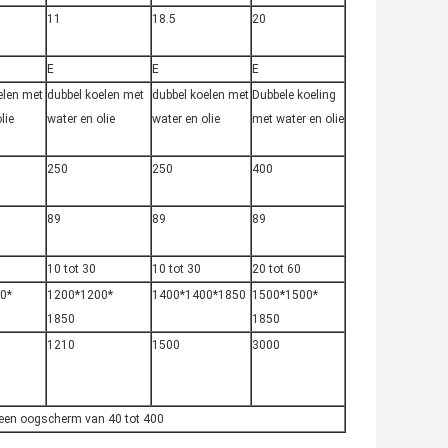
11
18.5
20
E
E
E
elen met
dubbel koelen met
dubbel koelen met
Dubbele koeling
lie
water en olie
water en olie
met water en olie
250
250
400
89
89
89
10 tot 30
10 tot 30
20 tot 60
0*
1200*1200*
1400*1400*1850
1500*1500*
1850
1850
1210
1500
3000
t een oogscherm van 40 tot 400