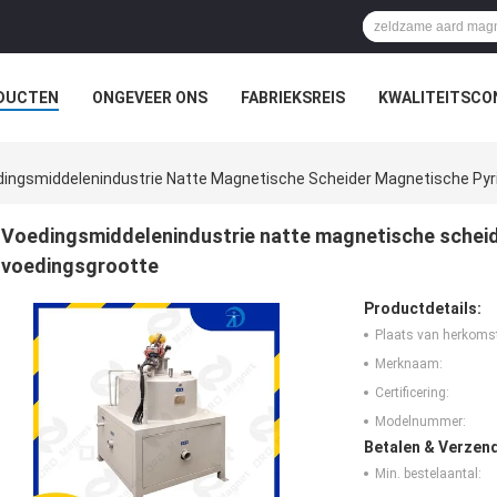
DUCTEN
ONGEVEER ONS
FABRIEKSREIS
KWALITEITSCO
ingsmiddelenindustrie Natte Magnetische Scheider Magnetische Pyr
Voedingsmiddelenindustrie natte magnetische scheid
voedingsgrootte
Productdetails:
Plaats van herkoms
Merknaam:
Certificering:
Modelnummer:
Betalen & Verzen
Min. bestelaantal: