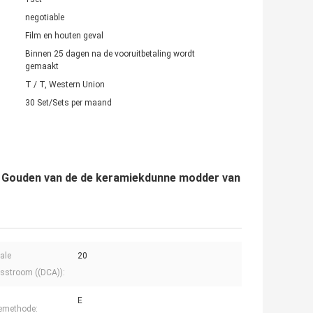
negotiable
Film en houten geval
Binnen 25 dagen na de vooruitbetaling wordt
gemaakt
T / T, Western Union
30 Set/Sets per maand
de Gouden van de de keramiekdunne modder van
ale
20
sstroom ((DCA)):
E
iemethode: