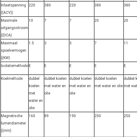
Inlaatspanning
220
380
220
380
380
((ACV))
Maximale
10
7
7
20
20
uitgangsstroom
((DCA)
Maximaal
1.5
3
3
7
11
spoelvermogen
((KW)
Isolatiemethode
E
E
E
E
E
Koelmethode
dubbel
dubbel koelen
dubbel koelen
dubbel koelen
dubbel 
koelen
met water en
met water en
met water en olie
met wat
met
olie
olie
water en
olie
Magnetische
160
89
190
250
250
lumendiameter
((mm)