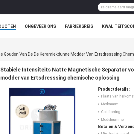
DUCTEN
ONGEVEER ONS
FABRIEKSREIS
KWALITEITSCO
r De Gouden Van De De Keramiekdunne Modder Van Ertsdresssing Chem
Stabiele Intensiteits Natte Magnetische Separator 
modder van Ertsdresssing chemische oplossing
Productdetails:
Plaats van herkoms
Merknaam:
Certificering:
Modelnummer:
Betalen & Verzen
Min. bestelaantal: