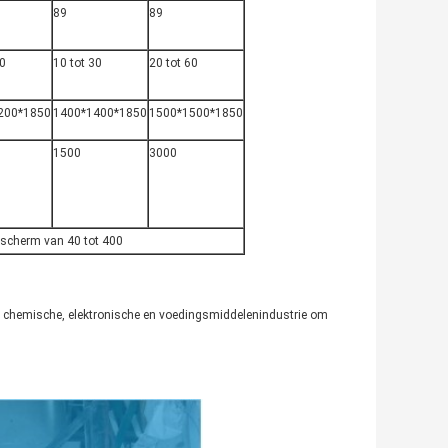
89
89
30
10 tot 30
20 tot 60
200*1850
1400*1400*1850
1500*1500*1850
1500
3000
gscherm van 40 tot 400
-, chemische, elektronische en voedingsmiddelenindustrie om