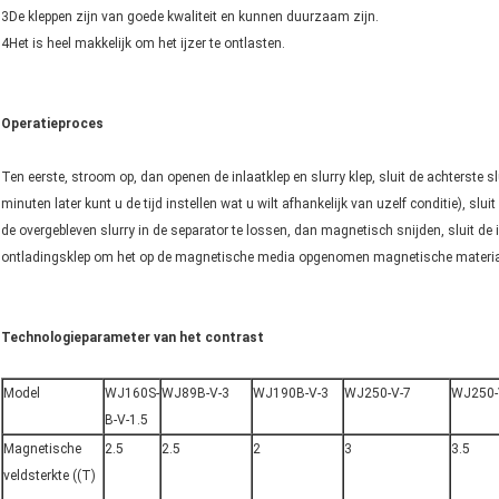
3De kleppen zijn van goede kwaliteit en kunnen duurzaam zijn.
4Het is heel makkelijk om het ijzer te ontlasten.
Operatieproces
Ten eerste, stroom op, dan openen de inlaatklep en slurry klep, sluit de achterste s
minuten later kunt u de tijd instellen wat u wilt afhankelijk van uzelf conditie), slui
de overgebleven slurry in de separator te lossen, dan magnetisch snijden, sluit de i
ontladingsklep om het op de magnetische media opgenomen magnetische materiaa
Technologieparameter van het contrast
Model
WJ160S-
WJ89B-V-3
WJ190B-V-3
WJ250-V-7
WJ250-
B-V-1.5
Magnetische
2.5
2.5
2
3
3.5
veldsterkte ((T)