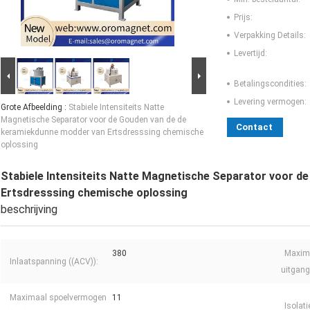
Prijs:
Verpakking Details:
Levertijd:
Betalingscondities:
Levering vermogen:
Grote Afbeelding :
Stabiele Intensiteits Natte
Magnetische Separator voor de Gouden van de de
Contact
keramiekdunne modder van Ertsdresssing chemische
oplossing
Stabiele Intensiteits Natte Magnetische Separator voor 
Ertsdresssing chemische oplossing
beschrijving
380
Maxim
Inlaatspanning ((ACV)):
uitgang
Maximaal spoelvermogen
11
Isolat