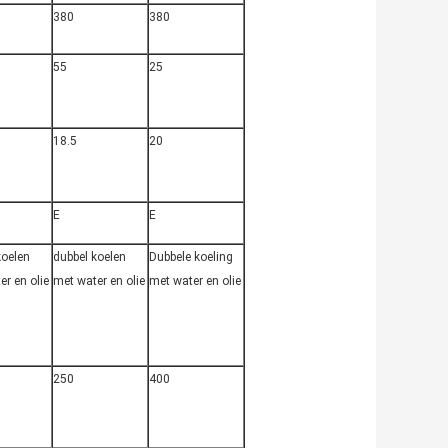
380
380
55
25
18.5
20
E
E
koelen
dubbel koelen
Dubbele koeling
er en olie
met water en olie
met water en olie
250
400