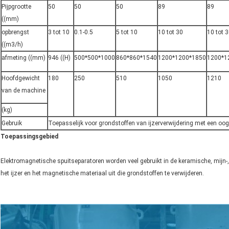
Pijpgrootte
50
50
50
89
89
((mm)
opbrengst
3 tot 10
0.1-0.5
5 tot 10
10 tot 30
10 tot 
((m3/h)
afmeting ((mm)
946 ((H)
500*500*1000
860*860*1540
1200*1200*1850
1200*1
Hoofdgewicht
180
250
510
1050
1210
van de machine
(kg)
Gebruik
Toepasselijk voor grondstoffen van ijzerverwijdering met een oo
Toepassingsgebied
Elektromagnetische spuitseparatoren worden veel gebruikt in de keramische, mijn
het ijzer en het magnetische materiaal uit die grondstoffen te verwijderen.