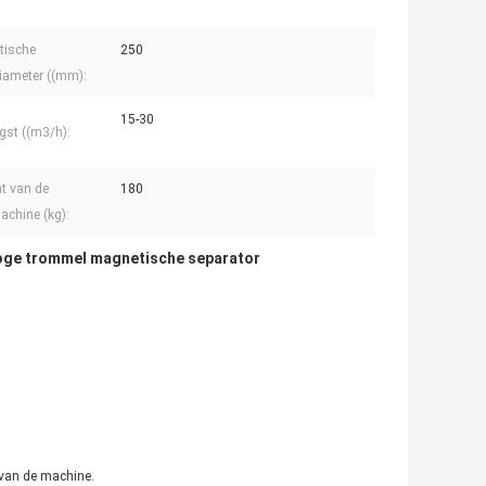
tische
250
iameter ((mm):
15-30
gst ((m3/h):
t van de
180
chine (kg):
oge trommel magnetische separator
 van de machine.