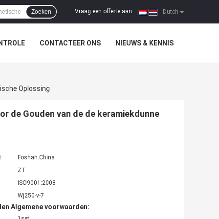
Vraag een offerte aan
Zoeken
|
Dutch
NTROLE
CONTACTEER ONS
NIEUWS & KENNIS
ische Oplossing
voor de Gouden van de de keramiekdunne
t:
Foshan.China
ZT
ISO9001:2008
Wj250-v-7
den Algemene voorwaarden:
1set