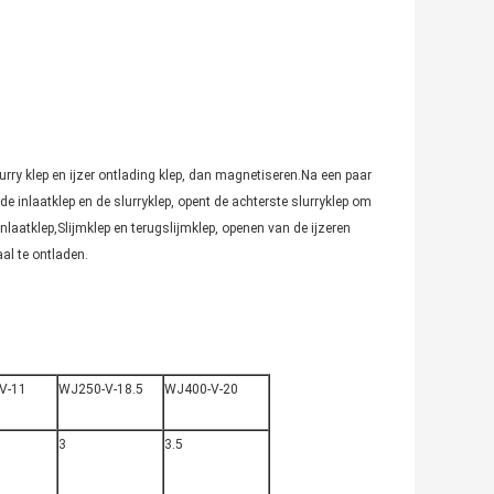
lurry klep en ijzer ontlading klep, dan magnetiseren.Na een paar
t de inlaatklep en de slurryklep, opent de achterste slurryklep om
nlaatklep,Slijmklep en terugslijmklep, openen van de ijzeren
l te ontladen.
V-11
WJ250-V-18.5
WJ400-V-20
3
3.5