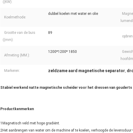
((KW):
dubbel koelen met water en olie
Magne
Koelmethode:
lumend
Grootte van de buis
89
opbren
((mm):
1200*1200* 1850
Gewich
Afmeting (MM.):
hoofdma
zeldzame aard magnetische separator
dr
Markeren:
,
Stabiel werkend natte magnetische scheider voor het dressen van gouderts
Productkenmerken
1Magnetisch veld met hoge gradiënt.
2Het aanbrengen van water om de machine af te koelen, verhoogde de levensduur