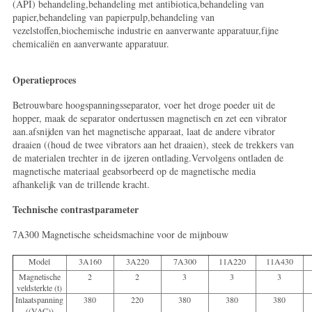
(API) behandeling,behandeling met antibiotica,behandeling van
papier,behandeling van papierpulp,behandeling van
vezelstoffen,biochemische industrie en aanverwante apparatuur,fijne
chemicaliën en aanverwante apparatuur.
Operatieproces
Betrouwbare hoogspanningsseparator, voer het droge poeder uit de
hopper, maak de separator ondertussen magnetisch en zet een vibrator
aan.afsnijden van het magnetische apparaat, laat de andere vibrator
draaien ((houd de twee vibrators aan het draaien), steek de trekkers van
de materialen trechter in de ijzeren ontlading.Vervolgens ontladen de
magnetische materiaal geabsorbeerd op de magnetische media
afhankelijk van de trillende kracht.
Technische contrastparameter
7A300 Magnetische scheidsmachine voor de mijnbouw
Model
3A160
3A220
7A300
11A220
11A430
Magnetische
2
2
3
3
3
veldsterkte (t)
Inlaatspanning
380
220
380
380
380
((VAC))