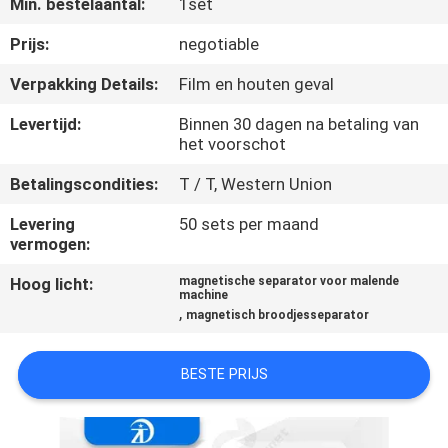
Min. bestelaantal:
1set
CONTACTEER
ONS
Prijs:
negotiable
Verpakking Details:
Film en houten geval
NIEUWS
Levertijd:
Binnen 30 dagen na betaling van
&
het voorschot
KENNIS
Betalingscondities:
T / T, Western Union
Levering
50 sets per maand
GEVALLEN
vermogen:
Hoog licht:
magnetische separator voor malende
machine
SITEMAP
,
magnetisch broodjesseparator
PRIVACY
BESTE PRIJS
POLICY