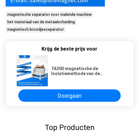
magnetische separator voor malende machine
het materiaal van de metaalscheiding
magnetisch broodjesseparator
Krijg de beste prijs voor
7A300 magnetische de
Isolatiemethode van de
Separatormachine E voor
Mijnbouw voor Droog Poeder
Doorgaan
Top Producten