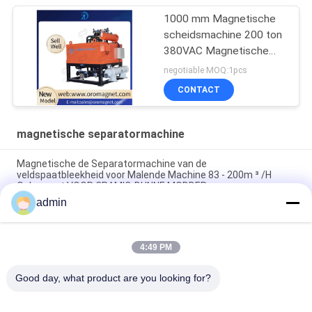
1000 mm Magnetische
scheidsmachine 200 ton
380VAC Magnetische
scheidsmachine voor
negotiable MOQ:1pcs
slijpmachine
CONTACT
magnetische separatormachine
Magnetische de Separatormachine van de
veldspaatbleekheid voor Malende Machine 83 - 200m ³ /H
Opbrengst VOOR CRAMIC-DUNNE MODDER
admin
Gordelconveyor ijzererts Elektro-magnetische rol separator
machine Ononderbroken werk
4:49 PM
Van de de Hoge Capaciteitsmagneet van het veldspaatproces
Regelbare de Separatormachine 50000 Gauss
Good day, what product are you looking for?
populaire categorieën
Alle