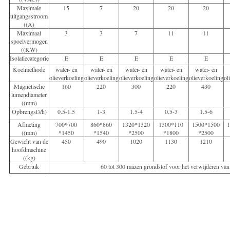
Maximale
15
7
20
20
20
uitgangsstroom
((A)
Maximaal
3
3
7
11
11
spoelvermogen
((KW)
Isolatiecategorie
E
E
E
E
E
Koelmethode
water- en
water- en
water- en
water- en
water- en
olieverkoeling
olieverkoeling
olieverkoeling
olieverkoeling
olieverkoeling
ol
Magnetische
160
220
300
220
430
lumendiameter
((mm)
Opbrengst
/h)
0.5-1.5
1-3
1.5-4
0.5-3
1.5-6
3
Afmeting
700*700
860*860
1320*1320
1300*110
1500*1500
((mm)
*1450
*1540
*2500
*1800
*2500
Gewicht van de
450
490
1020
1130
1210
hoofdmachine
((kg)
Gebruik
60 tot 300 mazen grondstof voor het verwijderen van 