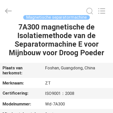
Zhongtai
Machinery
Co.,
Ltd..
All
Magnetische separatormachine
Rights
Reserved.
7A300 magnetische de
HUIS
Isolatiemethode van de
PRODUCTEN
Separatormachine E voor
Mijnbouw voor Droog Poeder
ONGEVEER
ONS
Plaats van
Foshan, Guangdong, China
herkomst:
FABRIEKSREIS
Merknaam:
ZT
Certificering:
ISO9001：2008
KWALITEITSCONTROLE
Modelnummer:
Wd-7A300