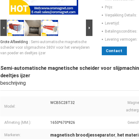
Prijs:
Verpakking Details:
Levertijd:
Betalingscondities:
Levering vermogen:
Grote Afbeelding :
Semi-automatische magnetische
scheider voor slijpmachine 380V voor het verwijderen
Contact
van poeder en deeltjes ijzer
Semi-automatische magnetische scheider voor slijpmachine
deeltjes ijzer
beschrijving
WCB5C28T32
Magnet
Model:
achterg
Afmeting (MM.):
1650*670*826
Gewich
magnetisch broodjesseparator
het materi
Markeren:
,