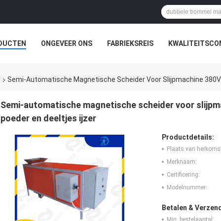
DUCTEN
ONGEVEER ONS
FABRIEKSREIS
KWALITEITSCO
r
Semi-Automatische Magnetische Scheider Voor Slijpmachine 380V V
Semi-automatische magnetische scheider voor slijpma
poeder en deeltjes ijzer
Productdetails:
Plaats van herkoms
Merknaam:
Certificering:
Modelnummer:
Betalen & Verzen
Min. bestelaantal: