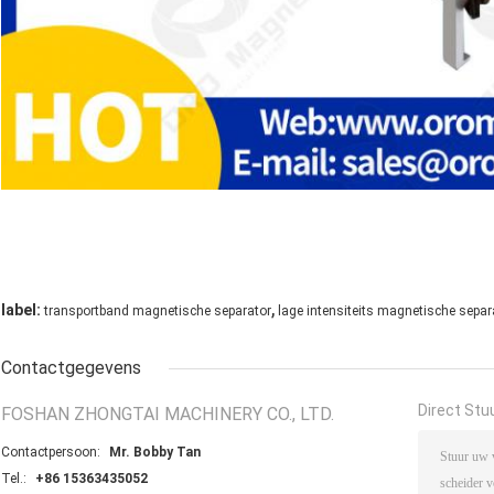
,
label:
transportband magnetische separator
lage intensiteits magnetische separ
Contactgegevens
Direct Stu
FOSHAN ZHONGTAI MACHINERY CO., LTD.
Contactpersoon:
Mr. Bobby Tan
Tel.:
+86 15363435052