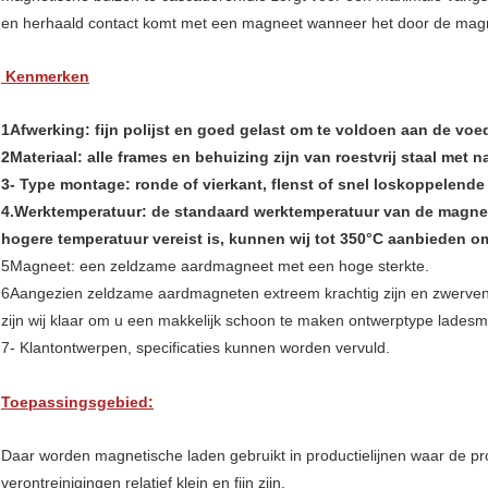
en herhaald contact komt met een magneet wanneer het door de magne
Kenmerken
1Afwerking: fijn polijst en goed gelast om te voldoen aan de vo
2Materiaal: alle frames en behuizing zijn van roestvrij staal met 
3- Type montage: ronde of vierkant, flenst of snel loskoppelende
4.Werktemperatuur: de standaard werktemperatuur van de magnet
hogere temperatuur vereist is, kunnen wij tot 350°C aanbieden o
5Magneet: een zeldzame aardmagneet met een hoge sterkte.
6Aangezien zeldzame aardmagneten extreem krachtig zijn en zwervende
zijn wij klaar om u een makkelijk schoon te maken ontwerptype lades
7- Klantontwerpen, specificaties kunnen worden vervuld.
Toepassingsgebied:
Daar worden magnetische laden gebruikt in productielijnen waar de pro
verontreinigingen relatief klein en fijn zijn.