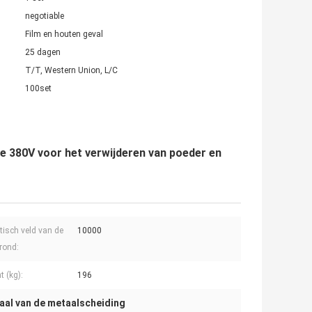
negotiable
Film en houten geval
25 dagen
T/T, Western Union, L/C
100set
 380V voor het verwijderen van poeder en
isch veld van de
10000
rond:
t (kg):
196
aal van de metaalscheiding