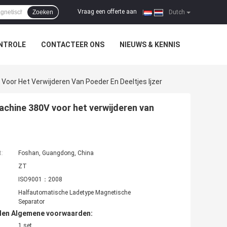
Vraag een offerte aan
Zoeken
|
Dutch
NTROLE
CONTACTEER ONS
NIEUWS & KENNIS
oor Het Verwijderen Van Poeder En Deeltjes Ijzer
chine 380V voor het verwijderen van
t:
Foshan, Guangdong, China
ZT
ISO9001：2008
Halfautomatische Ladetype Magnetische
Separator
den Algemene voorwaarden:
1 set