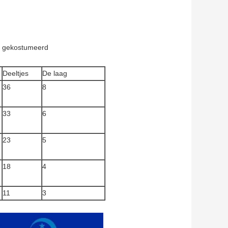
g gekostumeerd
Deeltjes
De laag
36
8
33
6
23
5
18
4
11
3