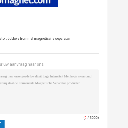
,
ator
dubbele trommel magnetische separator
ur uw aanvraag naar ons
(
0
/ 3000)