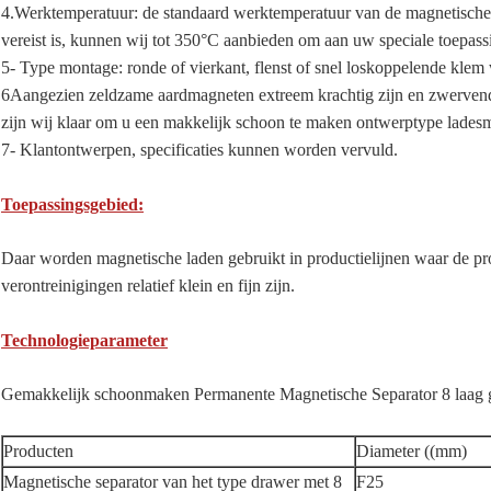
4.Werktemperatuur: de standaard werktemperatuur van de magnetische l
vereist is, kunnen wij tot 350°C aanbieden om aan uw speciale toepass
5- Type montage: ronde of vierkant, flenst of snel loskoppelende klem
6Aangezien zeldzame aardmagneten extreem krachtig zijn en zwervende
zijn wij klaar om u een makkelijk schoon te maken ontwerptype ladesm
7- Klantontwerpen, specificaties kunnen worden vervuld.
Toepassingsgebied:
Daar worden magnetische laden gebruikt in productielijnen waar de pro
verontreinigingen relatief klein en fijn zijn.
Technologieparameter
Gemakkelijk schoonmaken Permanente Magnetische Separator 8 laag
Producten
Diameter ((mm)
Magnetische separator van het type drawer met 8
F25