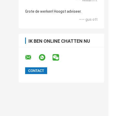
—— William H.
Grote de werken! Hoogst adviseer.
—— gus ott
IK BEN ONLINE CHATTEN NU