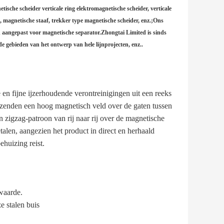
che scheider verticale ring elektromagnetische scheider, verticale
 magnetische staaf, trekker type magnetische scheider, enz.;Ons
en aangepast voor magnetische separator.Zhongtai Limited is sinds
e gebieden van het ontwerp van hele lijnprojecten, enz..
en fijne ijzerhoudende verontreinigingen uit een reeks
tzenden een hoog magnetisch veld over de gaten tussen
zigzag-patroon van rij naar rij over de magnetische
alen, aangezien het product in direct en herhaald
huizing reist.
waarde.
e stalen buis