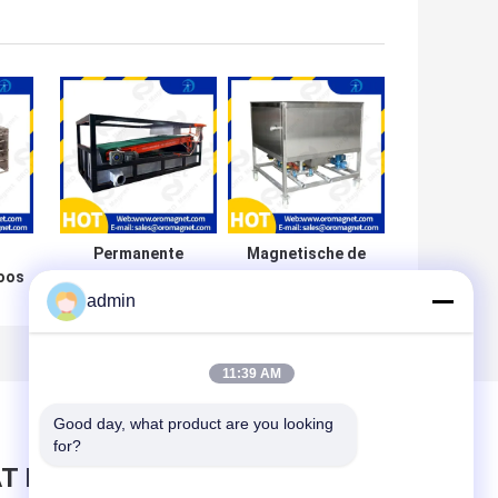
Permanente
Magnetische de
oos
plaatmagnetmachine
Separatorfiltratie
admin
voor eenvormige
Met hoge
e
verdeling van het
weerstand van de
an
magnetisch veld in
roestvrij staal
iaal
ijzerertsconcentratie
Lage Intensiteit
11:39 AM
Good day, what product are you looking 
for?
T BERICHT ACHTER