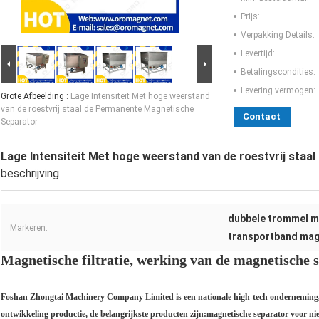
Prijs:
Verpakking Details:
Levertijd:
Betalingscondities:
Levering vermogen:
Grote Afbeelding :
Lage Intensiteit Met hoge weerstand
van de roestvrij staal de Permanente Magnetische
Contact
Separator
Lage Intensiteit Met hoge weerstand van de roestvrij sta
beschrijving
dubbele trommel m
Markeren:
transportband mag
Magnetische filtratie, werking van de magnetische 
Foshan Zhongtai Machinery Company Limited is een nationale high-tech onderneming, 
ontwikkeling productie, de belangrijkste producten zijn:magnetische separator voor ni