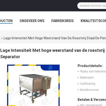
DUCTEN
ONGEVEER ONS
FABRIEKSREIS
KWALITEITSCO
r
Lage Intensiteit Met Hoge Weerstand Van De Roestvrij Staal De P
Lage Intensiteit Met hoge weerstand van de roestvri
Separator
Productdetails:
Plaats van herkoms
Merknaam:
Certificering:
Modelnummer:
Betalen & Verzen
Min. bestelaantal: