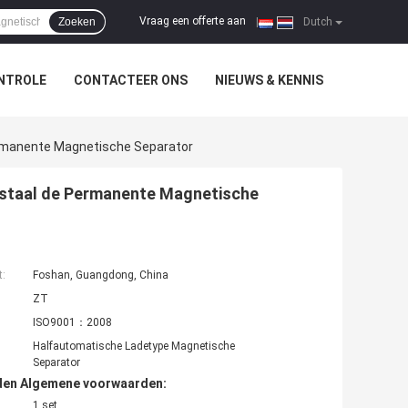
Vraag een offerte aan
Zoeken
|
Dutch
NTROLE
CONTACTEER ONS
NIEUWS & KENNIS
ermanente Magnetische Separator
j staal de Permanente Magnetische
t:
Foshan, Guangdong, China
ZT
ISO9001：2008
Halfautomatische Ladetype Magnetische
Separator
den Algemene voorwaarden:
1 set