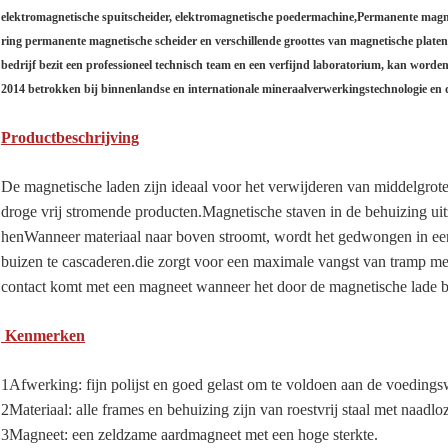
elektromagnetische spuitscheider, elektromagnetische poedermachine,Permanente magnetis
ring permanente magnetische scheider en verschillende groottes van magnetische platen,
bedrijf bezit een professioneel technisch team en een verfijnd laboratorium, kan word
2014 betrokken bij binnenlandse en internationale mineraalverwerkingstechnologie en d
Productbeschrijving
De magnetische laden zijn ideaal voor het verwijderen van middelgrote 
droge vrij stromende producten.Magnetische staven in de behuizing ui
henWanneer materiaal naar boven stroomt, wordt het gedwongen in een 
buizen te cascaderen.die zorgt voor een maximale vangst van tramp met
contact komt met een magneet wanneer het door de magnetische lade be
Kenmerken
1Afwerking: fijn polijst en goed gelast om te voldoen aan de voedings
2Materiaal: alle frames en behuizing zijn van roestvrij staal met naadloz
3Magneet: een zeldzame aardmagneet met een hoge sterkte.