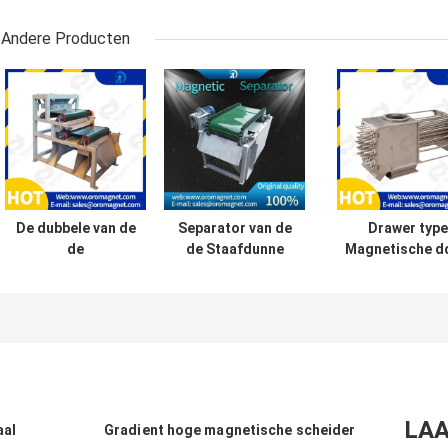
Andere Producten
De dubbele van de
Separator van de
Drawer type
de
de Staafdunne
Magnetische d
Machtsconsumptie
modder van de
met hoge
12000GS van de
Transportband
magnetisch
Rol Permanente
de permanente
veldstaven v
Magnetische
Magnetische
neodymiummater
Separator Lage
Separator
lage energie
Magnetische
efficiënt voor
kwarts plastic
LAA
aal
Gradient hoge magnetische scheider
deeltje