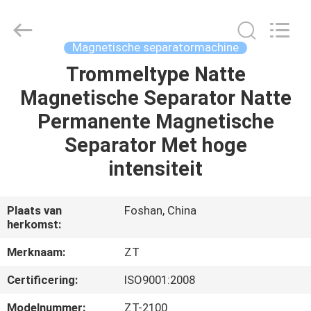
Zhongtai
Machinery
Co.,
Ltd..
All
Magnetische separatormachine
Rights
Reserved.
Trommeltype Natte
HUIS
Magnetische Separator Natte
PRODUCTEN
Permanente Magnetische
Separator Met hoge
ONGEVEER
intensiteit
ONS
Plaats van
Foshan, China
herkomst:
FABRIEKSREIS
Merknaam:
ZT
KWALITEITSCONTROLE
Certificering:
ISO9001:2008
Modelnummer:
ZT-2100