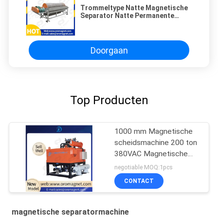
Trommeltype Natte Magnetische
Separator Natte Permanente
Magnetische Separator Met hoge
intensiteit
Doorgaan
Top Producten
1000 mm Magnetische
scheidsmachine 200 ton
380VAC Magnetische
scheidsmachine voor
negotiable MOQ:1pcs
slijpmachine
CONTACT
magnetische separatormachine