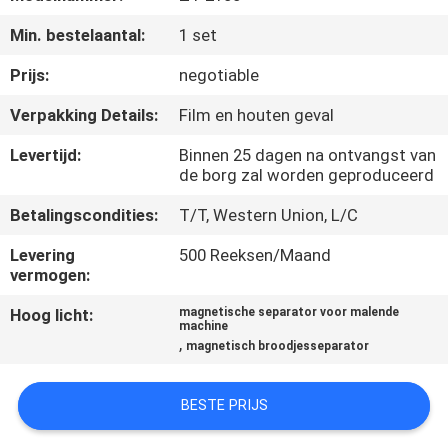
CONTACTEER
Min. bestelaantal:
1 set
ONS
Prijs:
negotiable
NIEUWS
Verpakking Details:
Film en houten geval
&
Levertijd:
Binnen 25 dagen na ontvangst van
KENNIS
de borg zal worden geproduceerd
Betalingscondities:
T/T, Western Union, L/C
GEVALLEN
Levering
500 Reeksen/Maand
vermogen:
SITEMAP
Hoog licht:
magnetische separator voor malende
machine
,
magnetisch broodjesseparator
PRIVACY
POLICY
BESTE PRIJS