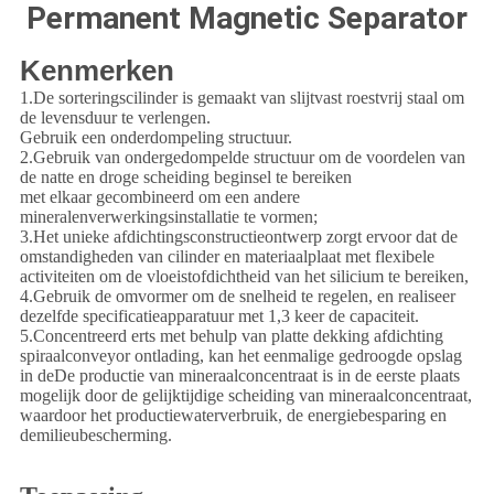
Permanent Magnetic Separator
Kenmerken
1.
De sorteringscilinder is gemaakt van slijtvast roestvrij staal om
de levensduur te verlengen.
Gebruik een onderdompeling structuur.
2.
Gebruik van ondergedompelde structuur om de voordelen van
de natte en droge scheiding beginsel te bereiken
met elkaar gecombineerd om een andere
mineralenverwerkingsinstallatie te vormen;
3.
Het unieke afdichtingsconstructieontwerp zorgt ervoor dat de
omstandigheden van cilinder en materiaalplaat met flexibele
activiteiten om de vloeistofdichtheid van het silicium te bereiken,
4.
Gebruik de omvormer om de snelheid te regelen, en realiseer
dezelfde specificatieapparatuur met 1,3 keer de capaciteit.
5.
Concentreerd erts met behulp van platte dekking afdichting
spiraalconveyor ontlading, kan het eenmalige gedroogde opslag
in de
De productie van mineraalconcentraat is in de eerste plaats
mogelijk door de gelijktijdige scheiding van mineraalconcentraat,
waardoor het productiewaterverbruik, de energiebesparing en
de
milieubescherming.