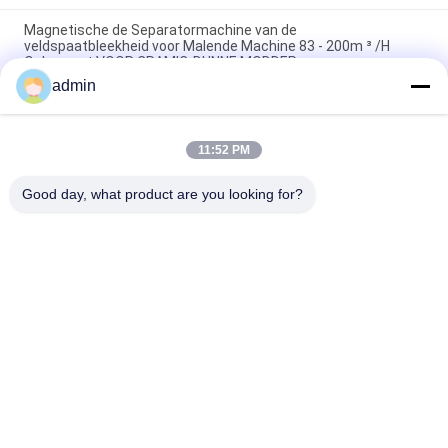
Magnetische de Separatormachine van de
veldspaatbleekheid voor Malende Machine 83 - 200m ³ /H
Opbrengst VOOR CRAMIC-DUNNE MODDER
admin
Gordelconveyor ijzererts Elektro-magnetische rol separator
machine Ononderbroken werk
11:52 PM
Van de de Hoge Capaciteitsmagneet van het veldspaatproces
Regelbare de Separatormachine 50000 Gauss
Good day, what product are you looking for?
populaire categorieën
Alle
Magnetische 
Magnetisch 
Separatormachine
Scheidingsmateriaal
Gradient Hoge 
Elektromagnetische 
Magnetische 
Separator
Scheider
Droge Magnetische 
Natte Magnetische 
Separator
Separator