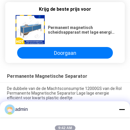
Krijg de beste prijs voor
Permanent magnetisch
scheidsapparaat met lage energie
/ materiaalscheidsapparaat
geschikt voor gedroogd poeder
Doorgaan
Permanente Magnetische Separator
De dubbele van de de Machtsconsumptie 12000GS van de Rol
Permanente Magnetische Separator Lage lage energie
efficiënt voor kwarts plastic deeltje
admin
Separator van de de Staafdunne modder van de
Transportband de permanente Magnetische Separator
Magnetische
9:42 AM