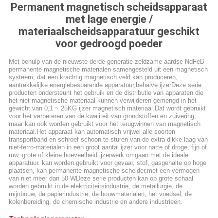
Permanent magnetisch scheidsapparaat
met lage energie /
materiaalscheidsapparatuur geschikt
voor gedroogd poeder
Met behulp van de nieuwste derde generatie zeldzame aardse NdFeB
permanente magnetische materialen samengesteld uit een magnetisch
systeem, dat een krachtig magnetisch veld kan produceren,
aantrekkelijke energiebesparende apparatuur,behalve ijzerDeze serie
producten ondersteunt het gebruik en de distributie van apparaten die
het niet-magnetische materiaal kunnen verwijderen gemengd in het
gewicht van 0,1 ~ 25KG ijzer magnetisch materiaal.Dat wordt gebruikt
voor het verbeteren van de kwaliteit van grondstoffen en zuivering,
maar kan ook worden gebruikt voor het terugwinnen van magnetisch
materiaal.Het apparaat kan automatisch vrijwel alle soorten
transportband en schroef schoon te sturen van de extra dikke laag van
niet-ferro-materialen in een groot aantal ijzer voor natte of droge, fijn of
ruw, grote of kleine hoeveelheid ijzerwerk omgaan met de ideale
apparatuur. kan worden gebruikt voor gevaar, stof, gasgehalte op hoge
plaatsen, kan permanente magnetische scheider,met een vermogen
van niet meer dan 50 WDeze serie producten kan op grote schaal
worden gebruikt in de elektriciteitsindustrie, de metallurgie, de
mijnbouw, de papierindustrie, de bouwmaterialen, het voedsel, de
kolenbereiding, de chemische industrie en andere industrieën.