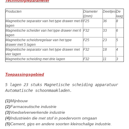
Technologieparameter
Producten
Diameter
Deeltjes
De
((mm)
laag
Magnetische separator van het type drawer met 8
F25
36
8
lagen
Magnetische scheider van het type drawer met 6
F32
33
6
lagen
Magnetische scheidsregelaar van het type
F25
23
5
drawer met 5 lagen
Magnetische separator van het type drawer met
F32
18
4
vier lagen
Magnetische scheiding met drie lagen
F32
11
3
Toepassingsgebied
5 lagen 23 stuks Magnetische scheiding apparatuur
Automatische schoonmaakladen.
(1)
Mijnbouw
(2)
Farmaceutische industrie
(3)
Voedselverwerkende industrie
(4)
Industrieën die met stof in poedervorm omgaan
(5)
Cement, gips en andere soorten kleinschalige industrie.