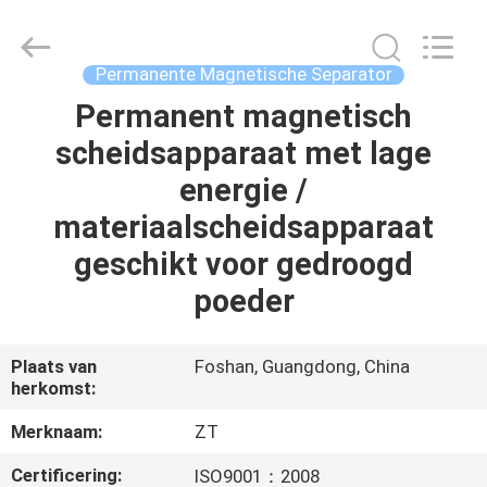
Zhongtai
Machinery
Co.,
Ltd..
All
Permanente Magnetische Separator
Rights
Reserved.
Permanent magnetisch
HUIS
scheidsapparaat met lage
PRODUCTEN
energie /
materiaalscheidsapparaat
ONGEVEER
geschikt voor gedroogd
ONS
poeder
FABRIEKSREIS
Plaats van
Foshan, Guangdong, China
herkomst:
KWALITEITSCONTROLE
Merknaam:
ZT
Certificering:
ISO9001：2008