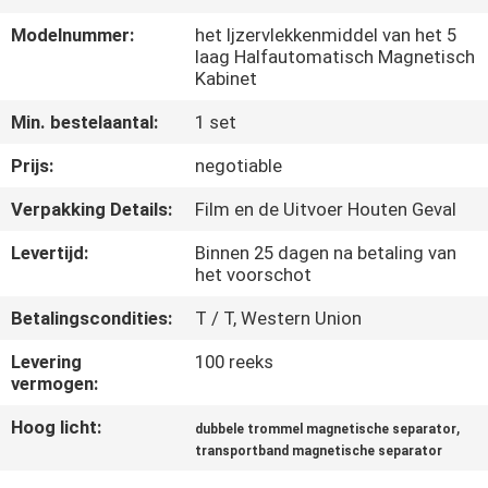
CONTACTEER
Modelnummer:
het Ijzervlekkenmiddel van het 5
ONS
laag Halfautomatisch Magnetisch
Kabinet
NIEUWS
Min. bestelaantal:
1 set
&
Prijs:
negotiable
KENNIS
Verpakking Details:
Film en de Uitvoer Houten Geval
Levertijd:
Binnen 25 dagen na betaling van
GEVALLEN
het voorschot
Betalingscondities:
T / T, Western Union
SITEMAP
Levering
100 reeks
vermogen:
PRIVACY
Hoog licht:
,
POLICY
dubbele trommel magnetische separator
transportband magnetische separator