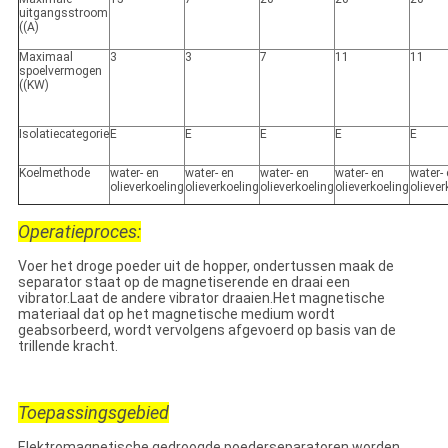
uitgangsstroom
((A)
Maximaal
3
3
7
11
11
spoelvermogen
((KW)
Isolatiecategorie
E
E
E
E
E
Koelmethode
water- en
water- en
water- en
water- en
water-
olieverkoeling
olieverkoeling
olieverkoeling
olieverkoeling
oliever
Operatieproces:
Voer het droge poeder uit de hopper, ondertussen maak de
separator staat op de magnetiserende en draai een
vibrator.Laat de andere vibrator draaien.Het magnetische
materiaal dat op het magnetische medium wordt
geabsorbeerd, wordt vervolgens afgevoerd op basis van de
trillende kracht.
Toepassingsgebied
Elektromagnetische gedroogde poederseparatoren worden