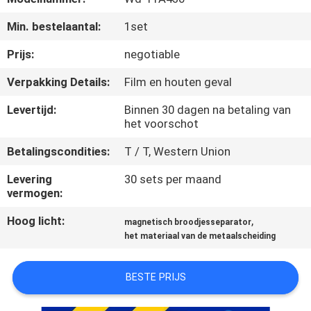
CONTACTEER
Min. bestelaantal:
1set
ONS
Prijs:
negotiable
NIEUWS
Verpakking Details:
Film en houten geval
&
Levertijd:
Binnen 30 dagen na betaling van
KENNIS
het voorschot
Betalingscondities:
T / T, Western Union
GEVALLEN
Levering
30 sets per maand
vermogen:
SITEMAP
Hoog licht:
,
magnetisch broodjesseparator
het materiaal van de metaalscheiding
PRIVACY
POLICY
BESTE PRIJS