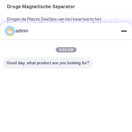
Droge Magnetische Separator
Drogen de Plastic Deeltjes van het kwartserts het
Magnetische de Olie van het Separatorwater Dubbele Koelen
admin
2.5T Droge industriële magnetische separator met hoge
intensiteit voor fijn ertspoeder
5:24 AM
Van de Separatormachine van de poeder Hoge Intensiteit
Magnetische Droge het Type Zelf Schoon
Good day, what product are you looking for?
populaire categorieën
Alle
Magnetische 
Magnetisch 
Separatormachine
Scheidingsmateriaal
Gradient Hoge 
Elektromagnetische 
Magnetische 
Separator
Scheider
Droge Magnetische 
Natte Magnetische 