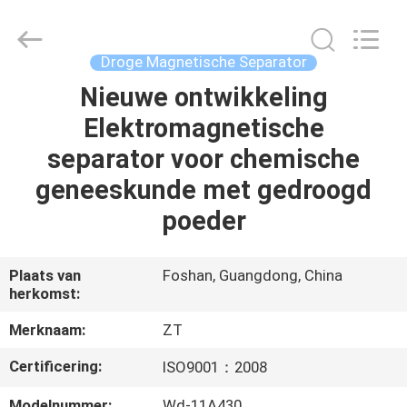
Zhongtai
Machinery
Co.,
Ltd..
All
Droge Magnetische Separator
Rights
Reserved.
Nieuwe ontwikkeling
HUIS
Elektromagnetische
PRODUCTEN
separator voor chemische
geneeskunde met gedroogd
ONGEVEER
poeder
ONS
Plaats van
Foshan, Guangdong, China
herkomst:
FABRIEKSREIS
Merknaam:
ZT
KWALITEITSCONTROLE
Certificering:
ISO9001：2008
Modelnummer:
Wd-11A430