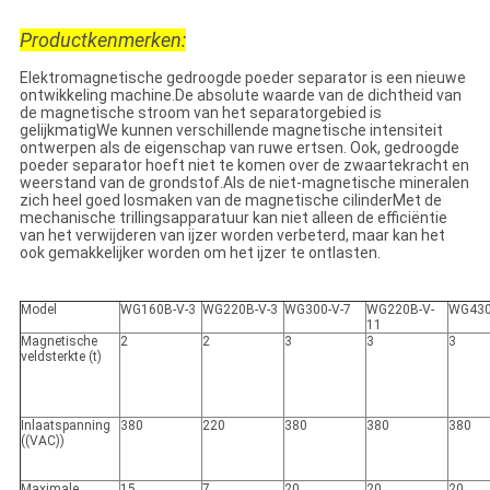
Productkenmerken:
Elektromagnetische gedroogde poeder separator is een nieuwe
ontwikkeling machine.De absolute waarde van de dichtheid van
de magnetische stroom van het separatorgebied is
gelijkmatigWe kunnen verschillende magnetische intensiteit
ontwerpen als de eigenschap van ruwe ertsen. Ook, gedroogde
poeder separator hoeft niet te komen over de zwaartekracht en
weerstand van de grondstof.Als de niet-magnetische mineralen
zich heel goed losmaken van de magnetische cilinderMet de
mechanische trillingsapparatuur kan niet alleen de efficiëntie
van het verwijderen van ijzer worden verbeterd, maar kan het
ook gemakkelijker worden om het ijzer te ontlasten.
Model
WG160B-V-3
WG220B-V-3
WG300-V-7
WG220B-V-
WG430
11
Magnetische
2
2
3
3
3
veldsterkte (t)
Inlaatspanning
380
220
380
380
380
((VAC))
Maximale
15
7
20
20
20