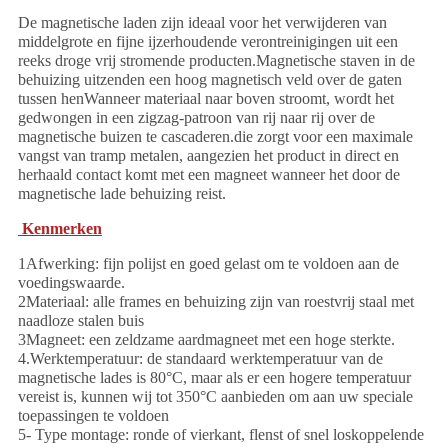
De magnetische laden zijn ideaal voor het verwijderen van
middelgrote en fijne ijzerhoudende verontreinigingen uit een
reeks droge vrij stromende producten.Magnetische staven in de
behuizing uitzenden een hoog magnetisch veld over de gaten
tussen henWanneer materiaal naar boven stroomt, wordt het
gedwongen in een zigzag-patroon van rij naar rij over de
magnetische buizen te cascaderen.die zorgt voor een maximale
vangst van tramp metalen, aangezien het product in direct en
herhaald contact komt met een magneet wanneer het door de
magnetische lade behuizing reist.
Kenmerken
1Afwerking: fijn polijst en goed gelast om te voldoen aan de
voedingswaarde.
2Materiaal: alle frames en behuizing zijn van roestvrij staal met
naadloze stalen buis
3Magneet: een zeldzame aardmagneet met een hoge sterkte.
4.Werktemperatuur: de standaard werktemperatuur van de
magnetische lades is 80°C, maar als er een hogere temperatuur
vereist is, kunnen wij tot 350°C aanbieden om aan uw speciale
toepassingen te voldoen
5- Type montage: ronde of vierkant, flenst of snel loskoppelende