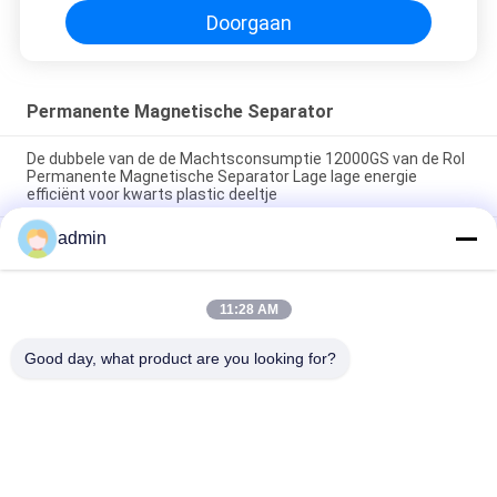
Doorgaan
Permanente Magnetische Separator
De dubbele van de de Machtsconsumptie 12000GS van de Rol
Permanente Magnetische Separator Lage lage energie
efficiënt voor kwarts plastic deeltje
admin
Separator van de de Staafdunne modder van de
Transportband de permanente Magnetische Separator
Magnetische
11:28 AM
Drawer type Magnetische doos met hoge magnetische
veldstaven van neodymiummateriaal
Good day, what product are you looking for?
populaire categorieën
Alle
Magnetische 
Magnetisch 
Separatormachine
Scheidingsmateriaal