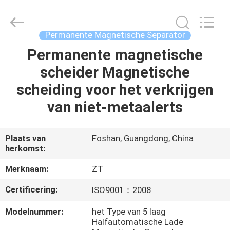
Zhongtai
Machinery
Co.,
Ltd..
All
Permanente Magnetische Separator
Rights
Reserved.
Permanente magnetische
HUIS
scheider Magnetische
PRODUCTEN
scheiding voor het verkrijgen
van niet-metaalerts
ONGEVEER
ONS
Plaats van
Foshan, Guangdong, China
herkomst:
FABRIEKSREIS
Merknaam:
ZT
Certificering:
ISO9001：2008
KWALITEITSCONTROLE
Modelnummer:
het Type van 5 laag
Halfautomatische Lade