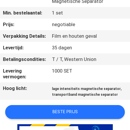
Magnetische Separator
CONTACTEER
ONS
Min. bestelaantal:
1 set
Prijs:
negotiable
NIEUWS
Verpakking Details:
Film en houten geval
&
Levertijd:
35 dagen
KENNIS
Betalingscondities:
T / T, Western Union
GEVALLEN
Levering
1000 SET
vermogen:
SITEMAP
Hoog licht:
,
lage intensiteits magnetische separator
transportband magnetische separator
PRIVACY
BESTE PRIJS
POLICY