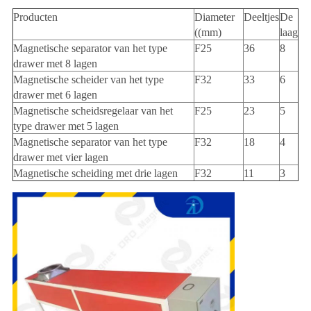
Producten
Diameter
Deeltjes
De
((mm)
laag
Magnetische separator van het type
F25
36
8
drawer met 8 lagen
Magnetische scheider van het type
F32
33
6
drawer met 6 lagen
Magnetische scheidsregelaar van het
F25
23
5
type drawer met 5 lagen
Magnetische separator van het type
F32
18
4
drawer met vier lagen
Magnetische scheiding met drie lagen
F32
11
3