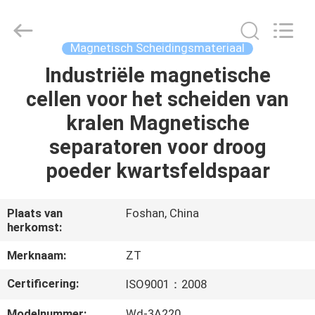
Zhongtai
Machinery
Co.,
Ltd..
All
Magnetisch Scheidingsmateriaal
Rights
Reserved.
Industriële magnetische
HUIS
cellen voor het scheiden van
PRODUCTEN
kralen Magnetische
separatoren voor droog
ONGEVEER
poeder kwartsfeldspaar
ONS
Plaats van
Foshan, China
herkomst:
FABRIEKSREIS
Merknaam:
ZT
KWALITEITSCONTROLE
Certificering:
ISO9001：2008
Modelnummer:
Wd-3A220