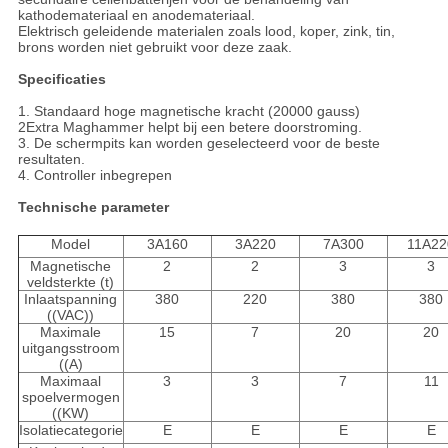
kathodemateriaal en anodemateriaal.
Elektrisch geleidende materialen zoals lood, koper, zink, tin,
brons worden niet gebruikt voor deze zaak.
Specificaties
1. Standaard hoge magnetische kracht (20000 gauss)
2Extra Maghammer helpt bij een betere doorstroming.
3. De schermpits kan worden geselecteerd voor de beste
resultaten.
4. Controller inbegrepen
Technische parameter
Model
3A160
3A220
7A300
11A22
Magnetische
2
2
3
3
veldsterkte (t)
Inlaatspanning
380
220
380
380
((VAC))
Maximale
15
7
20
20
uitgangsstroom
((A)
Maximaal
3
3
7
11
spoelvermogen
((KW)
Isolatiecategorie
E
E
E
E