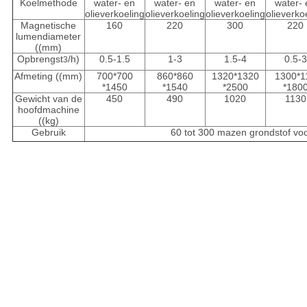
Koelmethode
water- en
water- en
water- en
water-
olieverkoeling
olieverkoeling
olieverkoeling
olieverko
Magnetische
160
220
300
220
lumendiameter
((mm)
Opbrengst
/h)
0.5-1.5
1-3
1.5-4
0.5-3
3
Afmeting ((mm)
700*700
860*860
1320*1320
1300*1
*1450
*1540
*2500
*180
Gewicht van de
450
490
1020
1130
hoofdmachine
((kg)
Gebruik
60 tot 300 mazen grondstof voor