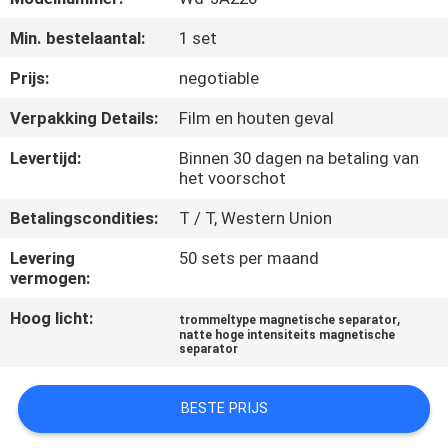
CONTACTEER
Min. bestelaantal:
1 set
ONS
Prijs:
negotiable
NIEUWS
Verpakking Details:
Film en houten geval
&
Levertijd:
Binnen 30 dagen na betaling van
KENNIS
het voorschot
Betalingscondities:
T / T, Western Union
GEVALLEN
Levering
50 sets per maand
vermogen:
SITEMAP
Hoog licht:
,
trommeltype magnetische separator
natte hoge intensiteits magnetische
separator
PRIVACY
POLICY
BESTE PRIJS