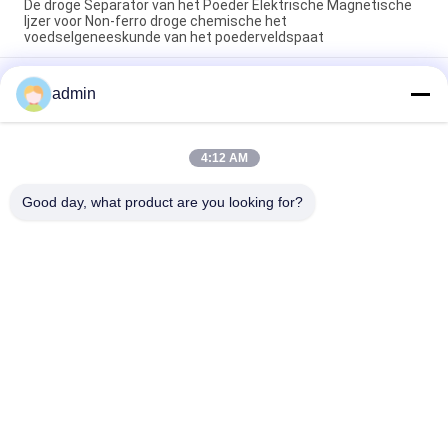
De droge Separator van het Poeder Elektrische Magnetische
Ijzer voor Non-ferro droge chemische het
voedselgeneeskunde van het poederveldspaat
Mining Separatie Magnetische separatieapparatuur met
admin
stroomtoevoer 50Hz60Hz en specificaties CTB Perfect voor
de concentratie van erts
Inlaatspanning 380 Volt Tibhar Evolution MX P Tafeltennis
4:12 AM
Rubber Biedt uitstekende spin en controle voor geavanceerde
spelers
Good day, what product are you looking for?
populaire categorieën
Alle
Magnetische 
Magnetisch 
Separatormachine
Scheidingsmateriaal
Gradient Hoge 
Elektromagnetische 
Magnetische 
Separator
Scheider
Droge Magnetische 
Natte Magnetische 
Separator
Separator