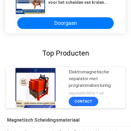
voor het scheiden van kralen
Magnetische separatoren voor
droog poeder kwartsfeldspaar
Doorgaan
Top Producten
Elektromagnetische
separator met
programmabesturing
negotiable MOQ:1 set
CONTACT
Magnetisch Scheidingsmateriaal