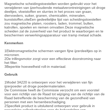
Magnetische scheidingstoestellen worden gebruikt voor het
verwijderen van ijzerhoudende metaalverontreinigingen uit droge
deeltjes, vloeistoffen en slurries in het proces van graan,
diervoeders, suiker, granen, chemicaliën, mineralen,
kunststoffen,olieEen gedeeltelijke lijst van scheidingstoestellen
zou magnetische platen, roosters, laden, trommel, bulten,
katrollen, spoelen en riemen omvatten.Deze magnetische
scheiden zal de zuiverheid van het product te waarborgen en te
beschermen verwerkingsapparatuur van tramp metaal schade.
Kenmerken
1Elektromagnetische schermen vangen fijne ijzerdeeltjes op in
micronen.
2De trillingsmotor zorgt voor een effectieve doorstroming naar
het filter.
3Beperkte hoeveelheid roll-in materiaal.
Gebruik
1Model 3A220 is ontworpen voor het verwijderen van fijn
ijzerpoeder uit droge poedermaterialen.
De Commissie heeft de Commissie verzocht om een voorstel
voor een richtlijn van de Raad tot wijziging van de richtlijn van de
Raad betreffende de bescherming van de gezondheid van
personen met een hersenbeschadiging.
2Specifiek product is uitsluitend ontworpen voor gebruik in
secundaire cellenbatterijen voor de behandeling van