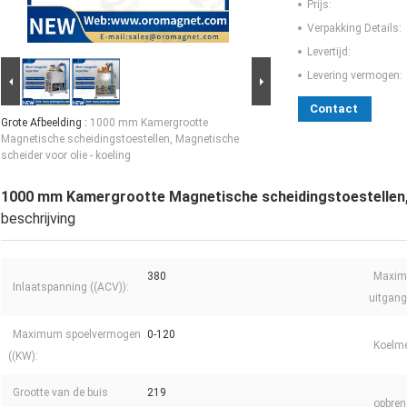
Prijs:
Verpakking Details:
Levertijd:
Levering vermogen:
Contact
Grote Afbeelding :
1000 mm Kamergrootte
Magnetische scheidingstoestellen, Magnetische
scheider voor olie - koeling
1000 mm Kamergrootte Magnetische scheidingstoestellen, 
beschrijving
380
Maxim
Inlaatspanning ((ACV)):
uitgang
Maximum spoelvermogen
0-120
Koelme
((KW):
Grootte van de buis
219
opbren