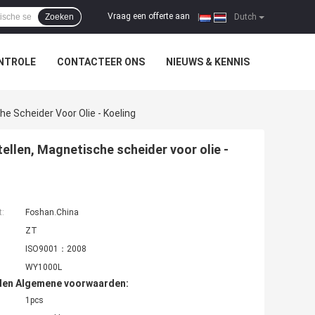
Vraag een offerte aan
Zoeken
|
Dutch
NTROLE
CONTACTEER ONS
NIEUWS & KENNIS
 Scheider Voor Olie - Koeling
len, Magnetische scheider voor olie -
t:
Foshan.China
ZT
ISO9001：2008
WY1000L
den Algemene voorwaarden:
1pcs