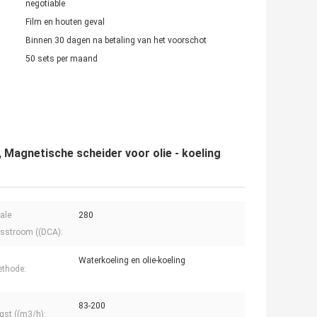
negotiable
Film en houten geval
Binnen 30 dagen na betaling van het voorschot
50 sets per maand
Magnetische scheider voor olie - koeling
ale
280
sstroom ((DCA):
Waterkoeling en olie-koeling
thode:
83-200
gst ((m3/h):