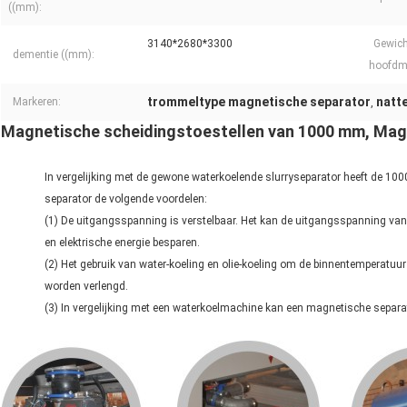
((mm):
3140*2680*3300
Gewich
dementie ((mm):
hoofdma
trommeltype magnetische separator
natt
Markeren:
,
Magnetische scheidingstoestellen van 1000 mm, Magne
In vergelijking met de gewone waterkoelende slurryseparator heeft de 10
separator de volgende voordelen:
(1) De uitgangsspanning is verstelbaar. Het kan de uitgangsspanning va
en elektrische energie besparen.
(2) Het gebruik van water-koeling en olie-koeling om de binnentemperatuu
worden verlengd.
(3) In vergelijking met een waterkoelmachine kan een magnetische separat