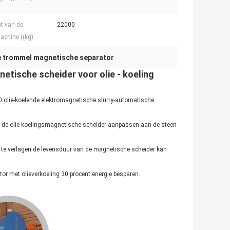
t van de
22000
chine ((kg):
e trommel magnetische separator
tische scheider voor olie - koeling
00 olie-koelende elektromagnetische slurry-automatische
n de olie-koelingsmagnetische scheider aanpassen aan de steen
r te verlagen.de levensduur van de magnetische scheider kan
or met olieverkoeling 30 procent energie besparen.