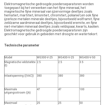
Elektromagnetische gedroogde poederseparatoren worden
toegepast bij het verwerken van het fijne mineraal, het
magnetische fijne mineraal van ijzervormige deeltjes zoals
hematiet, martitiet, limonitiet, chromitiet, polianiet;en ook fijne
ijzerloze metalen minerale deeltjes, bijvoorbeeld wolframit; fijne
zeldzame aardmineraal deeltjes, bijvoorbeeld eremite; en fijne
niet-metalen mineraal deeltjes zoals veldspaar, kwarts, kaolien.
Elektromagnetische gedroogde poederseparatoren zijn
geschikt voor gebruik in gebieden met droogte en watertekort.
Technische parameter
Model
WG300-V-25
WG430-V-25
WG430-V-50
Magnetische veldsterkte
2.5
2.5
3.5
(t)
Inlaatspanning ((VAC))
380
380
380
Maximale
47
47
100
uitgangsstroom ((A)
Maximaal
25
25
50