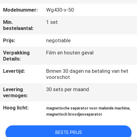
CONTACTEER
Modelnummer:
Wg430-v-50
ONS
Min.
1 set
bestelaantal:
NIEUWS
Prijs:
negotiable
&
KENNIS
Verpakking
Film en houten geval
Details:
Levertijd:
Binnen 30 dagen na betaling van het
GEVALLEN
voorschot
Levering
30 sets per maand
SITEMAP
vermogen:
Hoog licht:
,
magnetische separator voor malende machine
PRIVACY
magnetisch broodjesseparator
POLICY
BESTE PRIJS