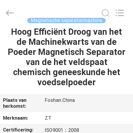
Zhongtai
Machinery
Co.,
Ltd..
All
Magnetische separatormachine
Rights
Reserved.
Hoog Efficiënt Droog van het
HUIS
de Machinekwarts van de
PRODUCTEN
Poeder Magnetisch Separator
van de het veldspaat
ONGEVEER
chemisch geneeskunde het
ONS
voedselpoeder
FABRIEKSREIS
Plaats van
Foshan.China
herkomst:
KWALITEITSCONTROLE
Merknaam:
ZT
Certificering:
ISO9001：2008