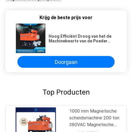
Krijg de beste prijs voor
Hoog Efficiënt Droog van het de
Machinekwarts van de Poeder
Magnetisch Separator van de het
veldspaat chemisch geneeskunde
het voedselpoeder
Doorgaan
Top Producten
1000 mm Magnetische
scheidsmachine 200 ton
380VAC Magnetische
scheidsmachine voor