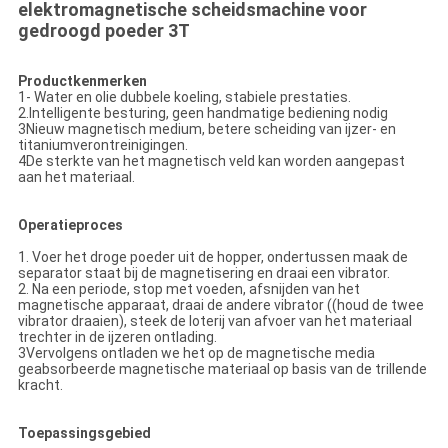
elektromagnetische scheidsmachine voor
gedroogd poeder 3T
Productkenmerken
1- Water en olie dubbele koeling, stabiele prestaties.
2.Intelligente besturing, geen handmatige bediening nodig
3Nieuw magnetisch medium, betere scheiding van ijzer- en
titaniumverontreinigingen.
4De sterkte van het magnetisch veld kan worden aangepast
aan het materiaal.
Operatieproces
1. Voer het droge poeder uit de hopper, ondertussen maak de
separator staat bij de magnetisering en draai een vibrator.
2. Na een periode, stop met voeden, afsnijden van het
magnetische apparaat, draai de andere vibrator ((houd de twee
vibrator draaien), steek de loterij van afvoer van het materiaal
trechter in de ijzeren ontlading.
3Vervolgens ontladen we het op de magnetische media
geabsorbeerde magnetische materiaal op basis van de trillende
kracht.
Toepassingsgebied