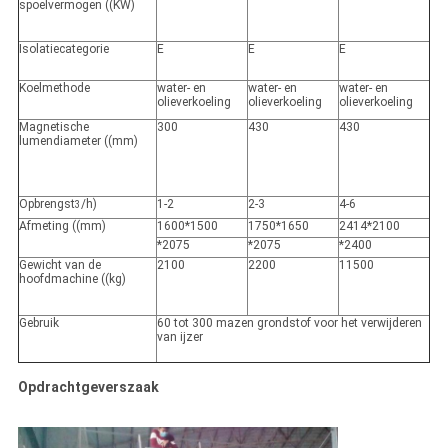
spoelvermogen ((KW)
Isolatiecategorie
E
E
E
Koelmethode
water- en
water- en
water- en
olieverkoeling
olieverkoeling
olieverkoeling
Magnetische
300
430
430
lumendiameter ((mm)
Opbrengst
/h)
1-2
2-3
4-6
3
Afmeting ((mm)
1600*1500
1750*1650
2414*2100
*2075
*2075
*2400
Gewicht van de
2100
2200
11500
hoofdmachine ((kg)
Gebruik
60 tot 300 mazen grondstof voor het verwijderen
van ijzer
Opdrachtgeverszaak