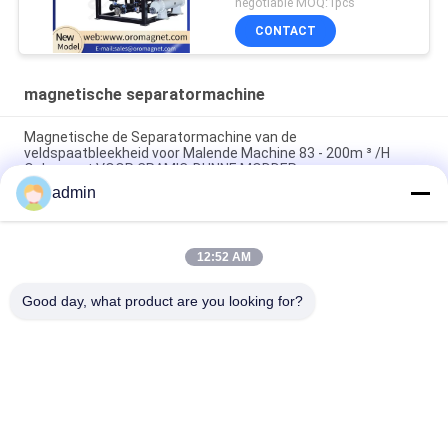
negotiable MOQ:1pcs
slijpmachine
CONTACT
magnetische separatormachine
Magnetische de Separatormachine van de
veldspaatbleekheid voor Malende Machine 83 - 200m ³ /H
Opbrengst VOOR CRAMIC-DUNNE MODDER
admin
Gordelconveyor ijzererts Elektro-magnetische rol separator
machine Ononderbroken werk
12:52 AM
Van de de Hoge Capaciteitsmagneet van het veldspaatproces
Regelbare de Separatormachine 50000 Gauss
Good day, what product are you looking for?
populaire categorieën
Alle
Magnetische 
Magnetisch 
Separatormachine
Scheidingsmateriaal