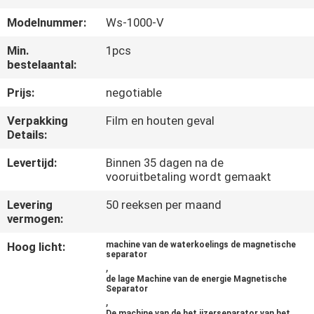
CONTACTEER
Modelnummer:
Ws-1000-V
ONS
Min.
1pcs
bestelaantal:
NIEUWS
Prijs:
negotiable
&
KENNIS
Verpakking
Film en houten geval
Details:
Levertijd:
Binnen 35 dagen na de
GEVALLEN
vooruitbetaling wordt gemaakt
Levering
50 reeksen per maand
SITEMAP
vermogen:
Hoog licht:
machine van de waterkoelings de magnetische
PRIVACY
separator
,
POLICY
de lage Machine van de energie Magnetische
Separator
,
De machine van de het ijzerseparator van het