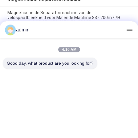
Magnetische de Separatormachine van de
veldspaatbleekheid voor Malende Machine 83 - 200m ³ /H
Opbrengst VOOR CRAMIC-DUNNE MODDER
admin
Gordelconveyor ijzererts Elektro-magnetische rol separator
machine Ononderbroken werk
4:10 AM
Van de de Hoge Capaciteitsmagneet van het veldspaatproces
Regelbare de Separatormachine 50000 Gauss
Good day, what product are you looking for?
populaire categorieën
Alle
Magnetische 
Magnetisch 
Separatormachine
Scheidingsmateriaal
Gradient Hoge 
Elektromagnetische 
Magnetische 
Separator
Scheider
Droge Magnetische 
Natte Magnetische 
Separator
Separator