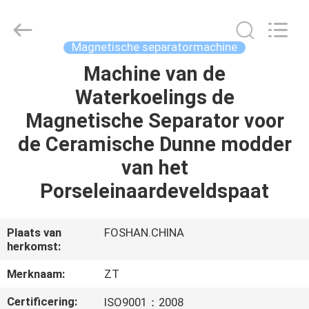
Zhongtai
Machinery
Co.,
Ltd..
All
Magnetische separatormachine
Rights
Reserved.
Machine van de
HUIS
Waterkoelings de
PRODUCTEN
Magnetische Separator voor
de Ceramische Dunne modder
ONGEVEER
van het
ONS
Porseleinaardeveldspaat
FABRIEKSREIS
Plaats van
FOSHAN.CHINA
herkomst:
KWALITEITSCONTROLE
Merknaam:
ZT
Certificering:
ISO9001：2008