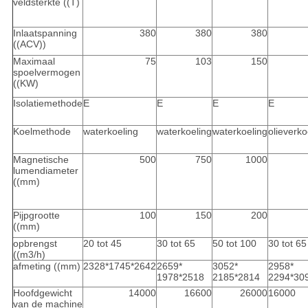
veldsterkte ((T)
Inlaatspanning
380
380
380
((ACV))
Maximaal
75
103
150
spoelvermogen
((KW)
Isolatiemethode
E
E
E
E
Koelmethode
waterkoeling
waterkoeling
waterkoeling
olieverko
Magnetische
500
750
1000
lumendiameter
((mm)
Pijpgrootte
100
150
200
((mm)
opbrengst
20 tot 45
30 tot 65
50 tot 100
30 tot 65
((m3/h)
afmeting ((mm)
2328*1745*2642
2659*
3052*
2958*
1978*2518
2185*2814
2294*30
Hoofdgewicht
14000
16600
26000
16000
van de machine