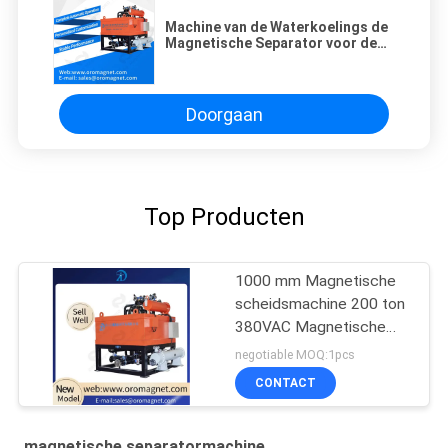
Machine van de Waterkoelings de
Magnetische Separator voor de
Ceramische Dunne modder van
het Porseleinaardeveldspaat
Doorgaan
Top Producten
1000 mm Magnetische
scheidsmachine 200 ton
380VAC Magnetische
scheidsmachine voor
negotiable MOQ:1pcs
slijpmachine
CONTACT
magnetische separatormachine