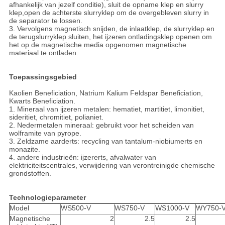
afhankelijk van jezelf conditie), sluit de opname klep en slurry
klep,open de achterste slurryklep om de overgebleven slurry in
de separator te lossen.
3. Vervolgens magnetisch snijden, de inlaatklep, de slurryklep en
de terugslurryklep sluiten, het ijzeren ontladingsklep openen om
het op de magnetische media opgenomen magnetische
materiaal te ontladen.
Toepassingsgebied
Kaolien Beneficiation, Natrium Kalium Feldspar Beneficiation,
Kwarts Beneficiation.
1. Mineraal van ijzeren metalen: hematiet, martitiet, limonitiet,
sideritiet, chromitiet, polianiet.
2. Nedermetalen mineraal: gebruikt voor het scheiden van
wolframite van pyrope.
3. Zeldzame aarderts: recycling van tantalum-niobiumerts en
monazite.
4. andere industrieën: ijzererts, afvalwater van
elektriciteitscentrales, verwijdering van verontreinigde chemische
grondstoffen.
Technologieparameter
Model
WS500-V
WS750-V
WS1000-V
WY750-
Magnetische
2
2.5
2.5