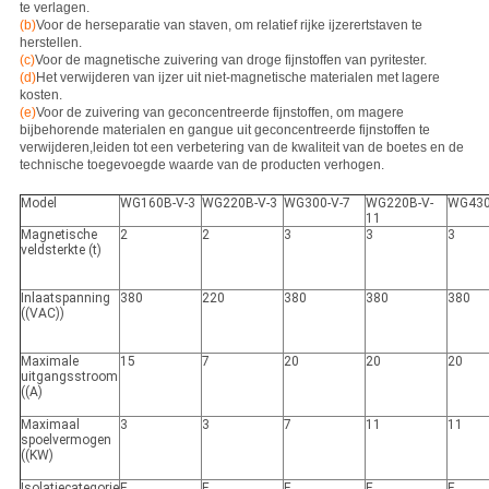
te verlagen.
(b)
Voor de herseparatie van staven, om relatief rijke ijzerertstaven te
herstellen.
(c)
Voor de magnetische zuivering van droge fijnstoffen van pyritester.
(d)
Het verwijderen van ijzer uit niet-magnetische materialen met lagere
kosten.
(e)
Voor de zuivering van geconcentreerde fijnstoffen, om magere
bijbehorende materialen en gangue uit geconcentreerde fijnstoffen te
verwijderen,leiden tot een verbetering van de kwaliteit van de boetes en de
technische toegevoegde waarde van de producten verhogen.
Model
WG160B-V-3
WG220B-V-3
WG300-V-7
WG220B-V-
WG430
11
Magnetische
2
2
3
3
3
veldsterkte (t)
Inlaatspanning
380
220
380
380
380
((VAC))
Maximale
15
7
20
20
20
uitgangsstroom
((A)
Maximaal
3
3
7
11
11
spoelvermogen
((KW)
Isolatiecategorie
E
E
E
E
E