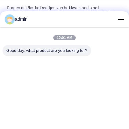
Drogen de Plastic Deeltjes van het kwartserts het
Magnetische de Olie van het Separatorwater Dubbele Koelen
admin
2.5T Droge industriële magnetische separator met hoge
intensiteit voor fijn ertspoeder
10:01 AM
Van de Separatormachine van de poeder Hoge Intensiteit
Magnetische Droge het Type Zelf Schoon
Good day, what product are you looking for?
populaire categorieën
Alle
Magnetische 
Magnetisch 
Separatormachine
Scheidingsmateriaal
Gradient Hoge 
Elektromagnetische 
Magnetische 
Separator
Scheider
Droge Magnetische 
Natte Magnetische 
Separator
Separator