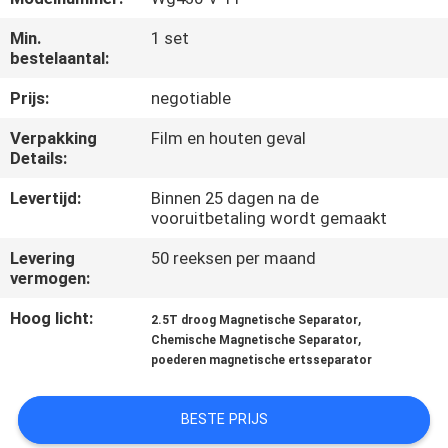
CONTACTEER
Min.
1 set
ONS
bestelaantal:
Prijs:
negotiable
NIEUWS
&
Verpakking
Film en houten geval
Details:
KENNIS
Levertijd:
Binnen 25 dagen na de
vooruitbetaling wordt gemaakt
GEVALLEN
Levering
50 reeksen per maand
vermogen:
SITEMAP
Hoog licht:
,
2.5T droog Magnetische Separator
,
Chemische Magnetische Separator
PRIVACY
poederen magnetische ertsseparator
POLICY
BESTE PRIJS