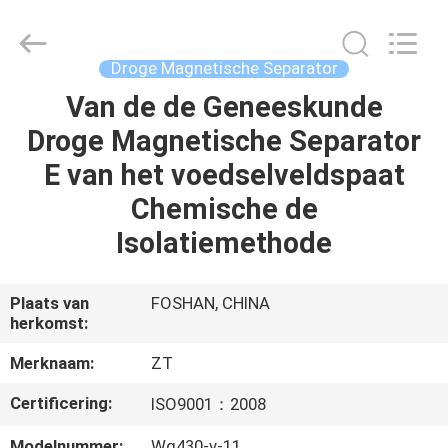
Zhongtai
Machinery
Co.,
Ltd..
All
Droge Magnetische Separator
Rights
Reserved.
Van de de Geneeskunde
HUIS
Droge Magnetische Separator
PRODUCTEN
E van het voedselveldspaat
Chemische de
ONGEVEER
Isolatiemethode
ONS
Plaats van
FOSHAN, CHINA
herkomst:
FABRIEKSREIS
Merknaam:
ZT
KWALITEITSCONTROLE
Certificering:
ISO9001：2008
Modelnummer:
Wg430-v-11