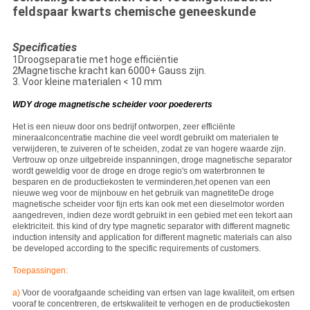
feldspaar kwarts chemische geneeskunde
Specificaties
1Droogseparatie met hoge efficiëntie
2Magnetische kracht kan 6000+ Gauss zijn.
3. Voor kleine materialen < 10 mm
WDY droge magnetische scheider voor poedererts
Het is een nieuw door ons bedrijf ontworpen, zeer efficiënte
mineraalconcentratie machine die veel wordt gebruikt om materialen te
verwijderen, te zuiveren of te scheiden, zodat ze van hogere waarde zijn.
Vertrouw op onze uitgebreide inspanningen, droge magnetische separator
wordt geweldig voor de droge en droge regio's om waterbronnen te
besparen en de productiekosten te verminderen,het openen van een
nieuwe weg voor de mijnbouw en het gebruik van magnetiteDe droge
magnetische scheider voor fijn erts kan ook met een dieselmotor worden
aangedreven, indien deze wordt gebruikt in een gebied met een tekort aan
elektriciteit. this kind of dry type magnetic separator with different magnetic
induction intensity and application for different magnetic materials can also
be developed according to the specific requirements of customers.
Toepassingen:
a)
Voor de voorafgaande scheiding van ertsen van lage kwaliteit, om ertsen
vooraf te concentreren, de ertskwaliteit te verhogen en de productiekosten