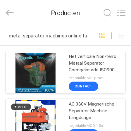
Zhongtai
Machinery
Co.,
Producten
Ltd..
All
Rights
Reserved.
HUIS
metal separator machines online fabricage
PRODUCTEN
Het verticale Non-ferro
Metaal Separator
ONGEVEER
Goedgekeurde ISO9001
ONS
van de Rings Hoge
negotiable MOQ:1set
Gradiënt
CONTACT
FABRIEKSREIS
AC 380V Magnetische
Separator Machine
KWALITEITSCONTROLE
Langdurige
gebruiksfrequentie
negotiable MOQ:1 Set