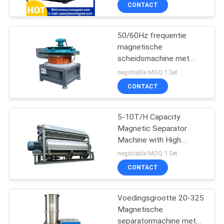
50/60Hz
CONTACTEER
CONTACT
ONS
50/60Hz frequentie
magnetische
NIEUWS
scheidsmachine met
&
koper spoel materiaal en
negotiable MOQ:1 Set
eenvoudige bediening
KENNIS
CONTACT
GEVALLEN
5-10T/H Capacity
Magnetic Separator
Machine with High
SITEMAP
Background Magnetic
negotiable MOQ:1 Set
Intensity of 10000-
CONTACT
15000Gauss and
PRIVACY
Consumption
POLICY
Voedingsgrootte 20-325
Magnetische
separatormachine met