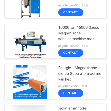
mesh, geschikt voor het
negotiable MOQ:1 Set
verwerken van
CONTACT
verschillende materialen,
werkend bij frequentie
50 60 Hz
10000 tot 15000 Gauss
Magnetische
scheidsmachine met
circulerende werking
negotiable MOQ:1 Set
Ideaal voor de
CONTACT
keramische industrie
Energie - Magnetische
die de Separatormachine
van het
besparingspoeder met
negotiable MOQ:1set
Vibrator 380VAC voor de
CONTACT
geneeskundepoeder van
het
porseleinaardeveldspaat
Isolatiemethode