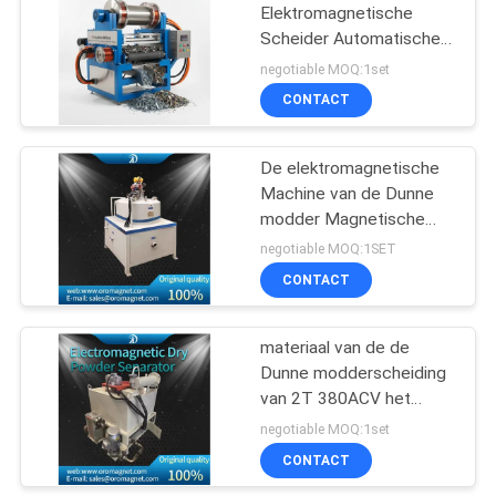
wordt ingevoerd
Elektromagnetische
Scheider Automatische
Scheiding van Ferro-
negotiable MOQ:1set
metalen Niet-metalen
CONTACT
Materialen Industriële
Magnetische
Scheidingsmachine
De elektromagnetische
Machine van de Dunne
modder Magnetische
Separator met Waterolie
negotiable MOQ:1SET
het Koelen
CONTACT
materiaal van de de
Dunne modderscheiding
van 2T 380ACV het
Elektromagnetische met
negotiable MOQ:1set
Water of Olie het Koelen
CONTACT
Magnetische