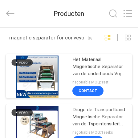
Zhongtai
Machinery
Co.,
Producten
Ltd..
All
Rights
Reserved.
HUIS
magnetic separator for conveyor belts online fabricage
PRODUCTEN
Het Materiaal
Magnetische Separator
ONGEVEER
van de onderhouds Vrije
ONS
Magnetische Scheiding
negotiable MOQ:1set
voor Transportbanden
CONTACT
FABRIEKSREIS
Droge de Transportband
Magnetische Separator
KWALITEITSCONTROLE
van de Typeintensiteit
voor Bouwmaterialen
negotiable MOQ:1 reeks