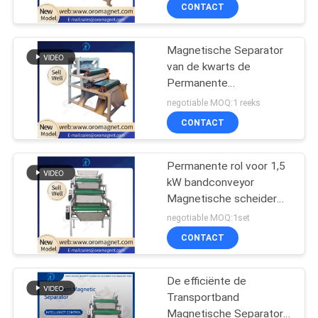
CONTACTEER
CONTACT
ONS
Magnetische Separator
van de kwarts de
NIEUWS
Permanente
&
Transportband met
negotiable MOQ:1 reeks
Dubbele Rollen
KENNIS
CONTACT
GEVALLEN
Permanente rol voor 1,5
kW bandconveyor
Magnetische scheider
SITEMAP
voor ijzerverwijder
negotiable MOQ:1set
CONTACT
PRIVACY
POLICY
De efficiënte de
Transportband
Magnetische Separator