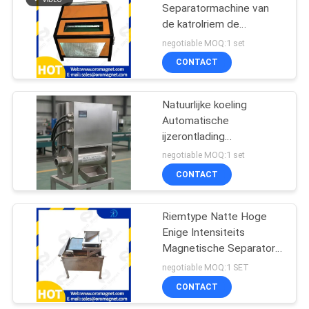
Separatormachine van
de katrolriem de
Magnetische voor
negotiable MOQ:1 set
Geactiveerde Koolstof
CONTACT
Natuurlijke koeling
Automatische
ijzerontlading
Permanente
negotiable MOQ:1 set
magnetische scheider
CONTACT
Werkspanning 380V
Verbindingsmodus Draad
ontworpen voor en
Riemtype Natte Hoge
magnetische scheiding
Enige Intensiteits
Magnetische Separator -
Laag
negotiable MOQ:1 SET
CONTACT