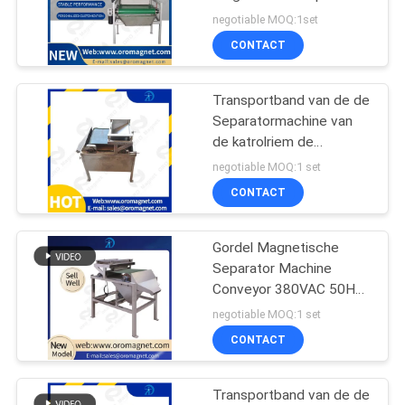
van 380 V Verwijdert
negotiable MOQ:1set
Ongewenst Metaal
CONTACT
Transportband van de de
Separatormachine van
de katrolriem de
Magnetische voor
negotiable MOQ:1 set
Geactiveerde Koolstof
CONTACT
Gordel Magnetische
Separator Machine
Conveyor 380VAC 50HZ
Magnetische rol
negotiable MOQ:1 set
Separator voor kwarts
CONTACT
zand
Transportband van de de