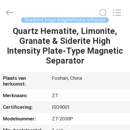
Zhongtai
Machinery
Co.,
Ltd..
All
Gradient hoge magnetische scheider
Rights
Reserved.
Quartz Hematite, Limonite,
HUIS
Granate & Siderite High
PRODUCTEN
Intensity Plate-Type Magnetic
Separator
ONGEVEER
ONS
Plaats van
Foshan, China
herkomst:
FABRIEKSREIS
Merknaam:
ZT
Certificering:
ISO9001
KWALITEITSCONTROLE
Modelnummer:
ZT-2030P