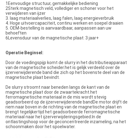
1Eenvoudige structuur, gemakkelijke bediening
2Sterk magnetisch veld, vollediger en schoner voor het
verwijderen van ijzer
3. laag materiaalverlies, laag falen, laag energieverbruik
4. Hoge uitvoercapaciteit, continu werken en soepel draaien
5. OEM-bestelling is aanvaardbaar, aanpassen aan uw
behoeften
6Levensduur van de magnetische plaat: 3 jaar+
Operatie
Beginsel
:
Door de voedingspijp komt de slurry in het distributieapparaat
van de magnetische scheider.het is gelijk verdeeld over de
ijzerverwijderende band die zich op het bovenste deel van de
magnetische plaat bevindt.
De slurry stroomt naar beneden langs de kant van de
magnetische plaat door de zwaartekracht.het
ferromagnetische materiaal in de mis wordt stevig
geadsorbeerd op de ijzerverwijderende bandDe motor drijft de
riem naar boven in de richting van de magnetische plaat en
brengt tegelijkertijd het geadsorbeerde ferromagnetische
materiaal naar het ijzerverwijderingsgebied.In de
ontlastingshoop voor de geconcentreerde inzameling, na het
schoonmaken door het spoelwater.