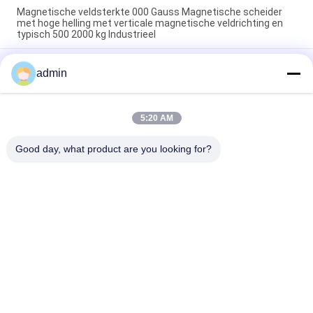
Magnetische veldsterkte 000 Gauss Magnetische scheider
met hoge helling met verticale magnetische veldrichting en
typisch 500 2000 kg Industrieel
000 Gauss Magnetische veldsterkte IJzerplaat Magnetische
admin
scheider Op maat gemaakte Magnetische scheiding
Afhankelijk van modelparameters
50Hz60Hz Stroomvoorziening Magnetische scheider met
5:20 AM
hoge helling WD1000 Modelopties Ontworpen voor efficiënte
magnetische scheiding
Good day, what product are you looking for?
populaire categorieën
Alle
Magnetische 
Magnetisch 
Separatormachine
Scheidingsmateriaal
Gradient Hoge 
Elektromagnetische 
Magnetische 
Separator
Scheider
Droge Magnetische 
Natte Magnetische 