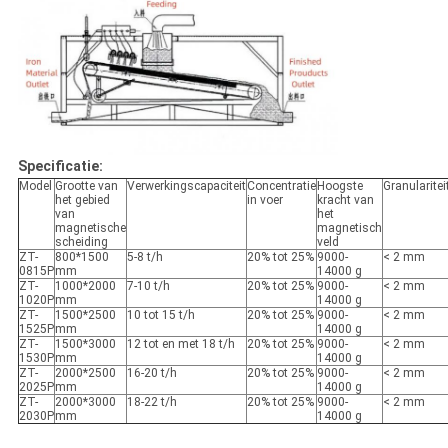
Specificatie:
Model
Grootte van
Verwerkingscapaciteit
Concentratie
Hoogste
Granularitei
het gebied
in voer
kracht van
van
het
magnetische
magnetisch
scheiding
veld
ZT-
800*1500
5-8 t/h
20% tot 25%
9000-
< 2 mm
0815P
mm
14000 g
ZT-
1000*2000
7-10 t/h
20% tot 25%
9000-
< 2 mm
1020P
mm
14000 g
ZT-
1500*2500
10 tot 15 t/h
20% tot 25%
9000-
< 2 mm
1525P
mm
14000 g
ZT-
1500*3000
12 tot en met 18 t/h
20% tot 25%
9000-
< 2 mm
1530P
mm
14000 g
ZT-
2000*2500
16-20 t/h
20% tot 25%
9000-
< 2 mm
2025P
mm
14000 g
ZT-
2000*3000
18-22 t/h
20% tot 25%
9000-
< 2 mm
2030P
mm
14000 g