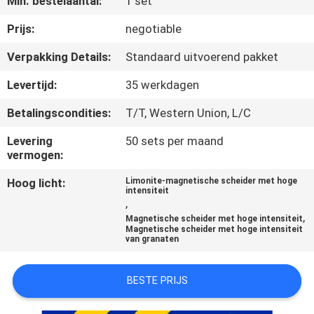
Min. bestelaantal:
1 set
CONTACTEER
ONS
Prijs:
negotiable
Verpakking Details:
Standaard uitvoerend pakket
NIEUWS
Levertijd:
35 werkdagen
&
Betalingscondities:
T/T, Western Union, L/C
KENNIS
Levering
50 sets per maand
vermogen:
GEVALLEN
Hoog licht:
Limonite-magnetische scheider met hoge
intensiteit
,
SITEMAP
,
Magnetische scheider met hoge intensiteit
Magnetische scheider met hoge intensiteit
van granaten
PRIVACY
POLICY
BESTE PRIJS